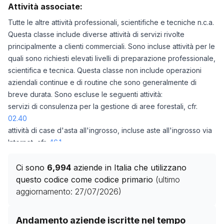
Attività associate:
Tutte le altre attività professionali, scientifiche e tecniche n.c.a.
Questa classe include diverse attività di servizi rivolte
principalmente a clienti commerciali. Sono incluse attività per le
quali sono richiesti elevati livelli di preparazione professionale,
scientifica e tecnica. Questa classe non include operazioni
aziendali continue e di routine che sono generalmente di
breve durata. Sono escluse le seguenti attività:
servizi di consulenza per la gestione di aree forestali, cfr.
02.40
attività di case d'asta all'ingrosso, incluse aste all'ingrosso via
Internet, cfr.
46.1
attività di case d'asta al dettaglio, incluse aste al dettaglio via
Internet, cfr.
47.9
Ci sono
6,994
aziende in Italia che utilizzano
attività di mediatori immobiliari, cfr.
68.31
questo codice come codice primario
(ultimo
attività di contabilità, tenuta dei libri contabili, cfr.
69.20
aggiornamento:
27/07/2026
)
attività di consulenza gestionale, cfr.
70.20
attività di consulenti in architettura e ingegneria, cfr.
71.1
Storico numero di aziende con codice ATECO
74.99
co
Andamento aziende iscritte nel tempo