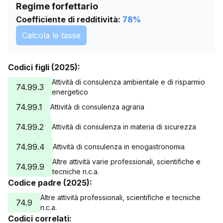
Regime forfettario
attività di servizi di intermediazione di brevetti, cfr.
74.91
gestione di diritti di proprietà industriale, ad esempio brevetti,
Coefficiente di redditività:
78
%
licenze, marchi, franchising, eccetera, cfr.
74.91
Calcola le tasse
attività di consulenza in materia di sicurezza, cfr.
80.09
attività di organizzatori di convegni e fiere, cfr.
82.30
gestione di programmi di fidelizzazione commerciale, cfr.
Codici figli (2025):
82.99
Attività di consulenza ambientale e di risparmio
74.99.3
consulti medici, cfr.
86.2
energetico
counselling in materia di credito al consumo e indebitamento,
74.99.1
Attività di consulenza agraria
cfr.
88.99
servizi di ricerca genealogica, cfr.
96.99
74.99.2
Attività di consulenza in materia di sicurezza
servizi di ricerca grafologica, cfr.
96.99
74.99.4
Attività di consulenza in enogastronomia
Altre attività varie professionali, scientifiche e
74.99.9
tecniche n.c.a.
Codice padre (2025):
Altre attività professionali, scientifiche e tecniche
74.9
n.c.a.
Codici correlati: