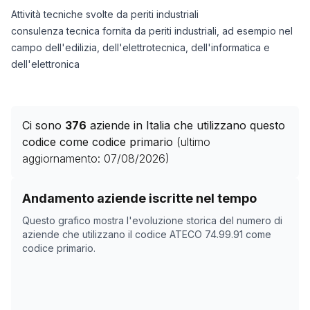
Attività tecniche svolte da periti industriali
consulenza tecnica fornita da periti industriali, ad esempio nel
campo dell'edilizia, dell'elettrotecnica, dell'informatica e
dell'elettronica
Ci sono
376
aziende in Italia che utilizzano questo
codice come codice primario
(ultimo
aggiornamento:
07/08/2026
)
Storico numero di aziende con codice ATECO
74.99.91
Andamento aziende iscritte nel tempo
Data rilevazione
Nume
Questo grafico mostra l'evoluzione storica del numero di
19/04/2025
0
aziende che utilizzano il codice ATECO
74.99.91
come
codice primario.
08/11/2025
349
12/12/2025
353
15/01/2026
376
18/02/2026
370