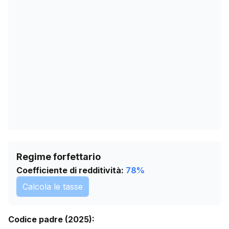
24/03/2026
374
27/04/2026
374
31/05/2026
377
04/07/2026
380
07/08/2026
376
Regime forfettario
Coefficiente di redditività:
78
%
Calcola le tasse
Codice padre (2025):