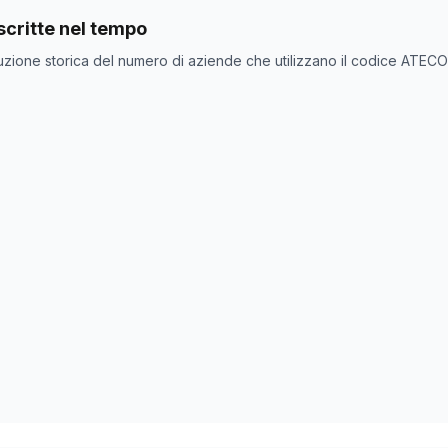
nde con codice ATECO
79.90.20
come codice primario
critte nel tempo
one
Numero aziende
uzione storica del numero di aziende che utilizzano il codice ATEC
0
0
0