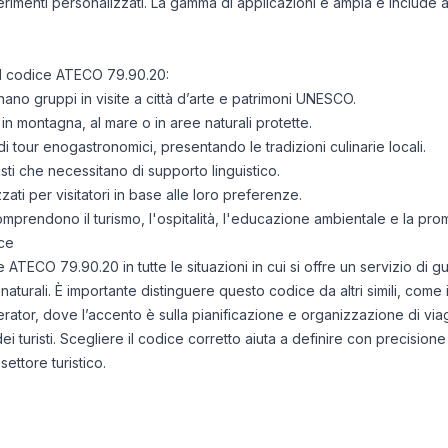
rimenti personalizzati. La gamma di applicazioni è ampia e include atti
nel codice ATECO 79.90.20:
no gruppi in visite a città d’arte e patrimoni UNESCO.
n montagna, al mare o in aree naturali protette.
tour enogastronomici, presentando le tradizioni culinarie locali.
risti che necessitano di supporto linguistico.
zati per visitatori in base alle loro preferenze.
comprendono il turismo, l'ospitalità, l'educazione ambientale e la pro
ce
ce ATECO 79.90.20 in tutte le situazioni in cui si offre un servizio 
e naturali. È importante distinguere questo codice da altri simili, come 
erator, dove l’accento è sulla pianificazione e organizzazione di via
turisti. Scegliere il codice corretto aiuta a definire con precisione l
settore turistico.