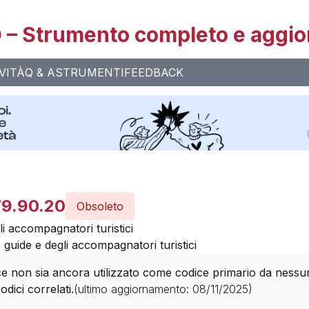
– Strumento completo e aggio
VITÀ
Q & A
STRUMENTI
FEEDBACK
79.90.20
Obsoleto
gli accompagnatori turistici
le guide e degli accompagnatori turistici
 non sia ancora utilizzato come codice primario da nessuna 
odici correlati.
(ultimo aggiornamento:
08/11/2025
)