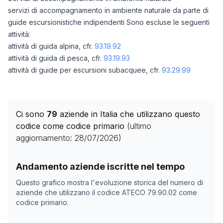
servizi di accompagnamento in ambiente naturale da parte di
guide escursionistiche indipendenti Sono escluse le seguenti
attività:
attività di guida alpina, cfr.
93.19.92
attività di guida di pesca, cfr.
93.19.93
attività di guide per escursioni subacquee, cfr.
93.29.99
Ci sono
79
aziende in Italia che utilizzano questo
codice come codice primario
(ultimo
aggiornamento:
28/07/2026
)
Storico numero di aziende con codice ATECO
79.90.0
Andamento aziende iscritte nel tempo
Data rilevazione
Nume
Questo grafico mostra l'evoluzione storica del numero di
18/04/2025
0
aziende che utilizzano il codice ATECO
79.90.02
come
codice primario.
17/11/2025
36
21/12/2025
42