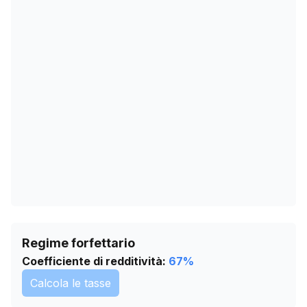
08/02/2026
44
14/03/2026
49
17/04/2026
62
21/05/2026
65
24/06/2026
74
28/07/2026
79
Regime forfettario
Coefficiente di redditività:
67
%
Calcola le tasse