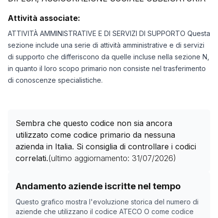
Attività associate:
ATTIVITÀ AMMINISTRATIVE E DI SERVIZI DI SUPPORTO Questa
sezione include una serie di attività amministrative e di servizi
di supporto che differiscono da quelle incluse nella sezione N,
in quanto il loro scopo primario non consiste nel trasferimento
di conoscenze specialistiche.
Sembra che questo codice non sia ancora
utilizzato come codice primario da nessuna
azienda in Italia. Si consiglia di controllare i codici
correlati.
(ultimo aggiornamento:
31/07/2026
)
Storico numero di aziende con codice ATECO
O
come c
Andamento aziende iscritte nel tempo
Data rilevazione
Numero a
Questo grafico mostra l'evoluzione storica del numero di
19/04/2025
0
aziende che utilizzano il codice ATECO
O
come codice