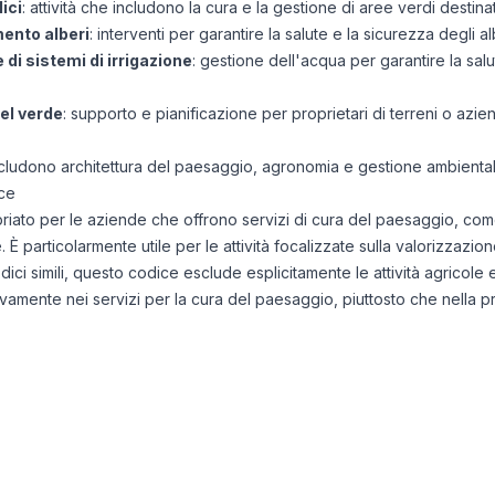
ici
: attività che includono la cura e la gestione di aree verdi destina
mento alberi
: interventi per garantire la salute e la sicurezza degli al
di sistemi di irrigazione
: gestione dell'acqua per garantire la salut
el verde
: supporto e pianificazione per proprietari di terreni o az
 includono architettura del paesaggio, agronomia e gestione ambiental
ce
iato per le aziende che offrono servizi di cura del paesaggio, come
 particolarmente utile per le attività focalizzate sulla valorizzazion
odici simili, questo codice esclude esplicitamente le attività agricole
ivamente nei servizi per la cura del paesaggio, piuttosto che nella p