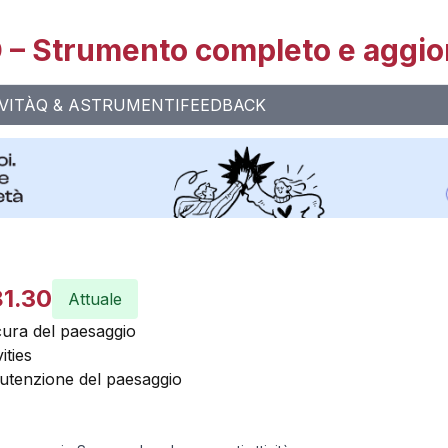
– Strumento completo e aggio
VITÀ
Q & A
STRUMENTI
FEEDBACK
81.30
Attuale
a cura del paesaggio
ities
utenzione del paesaggio