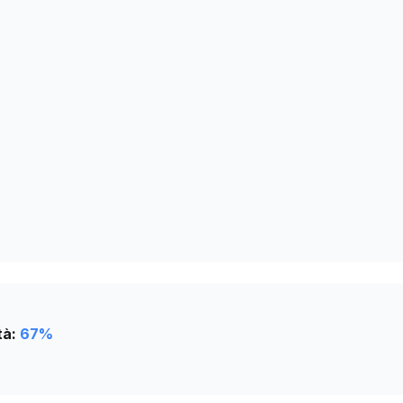
0
0
0
0
0
0
0
tà:
67
%