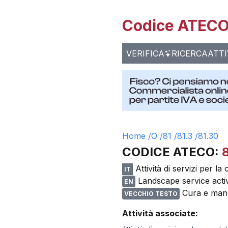
Codice ATECO 
VERIFICA
RICERCA
ATTI
Home /
O
/
81
/
81.3
/
81.30
CODICE ATECO:
Attività di servizi per l
IT
Landscape service activ
EN
Cura e man
VECCHIO TESTO
Attività associate: