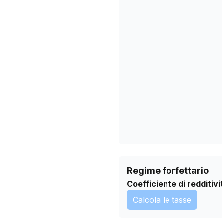
15/12/2025
18/01/2026
21/02/2026
27/03/2026
30/04/2026
03/06/2026
07/07/2026
Regime forfettario
Coefficiente di redditivi
Calcola le tasse