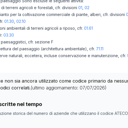
el paesaggio Sono escluse le seguenti attività:
 di terreni agricoli e forestali, cfr. divisioni
01
,
02
nto per la coltivazione commerciale di piante, alberi, cfr. divisioni
0
fr.
01.30
,
02.10
 ambientali di terreni agricoli a riposo, cfr.
01.61
fr.
03.30
 paesaggistici, cfr. sezione F
itettura del paesaggio (architettura ambientale), cfr.
71.11
iserve naturali, eccetera, incluse conservazione e manutenzione, cfr.
 non sia ancora utilizzato come codice primario da nessuna 
odici correlati.
(ultimo aggiornamento:
07/07/2026
)
nde con codice ATECO
81.30
come codice primario
critte nel tempo
ne
Numero aziende
uzione storica del numero di aziende che utilizzano il codice ATEC
0
0