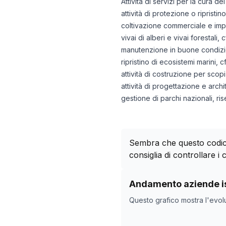
Attività di servizi per la cura d
attività di protezione o ripristino
coltivazione commerciale e impia
vivai di alberi e vivai forestali, c
manutenzione in buone condizioni
ripristino di ecosistemi marini, c
attività di costruzione per scopi
attività di progettazione e arch
gestione di parchi nazionali, r
Sembra che questo codice
consiglia di controllare i c
Storico numero di azie
Andamento aziende is
Data rilevazio
Questo grafico mostra l'evol
18/04/2025
11/11/2025