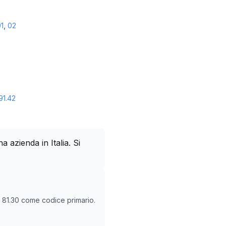
1
,
02
91.42
azienda in Italia. Si
O
81.30
come codice primario.