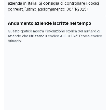
azienda in Italia. Si consiglia di controllare i codici
correlati.
(ultimo aggiornamento:
08/11/2025
)
Storico numero di aziende con codice ATECO
82.11
com
Andamento aziende iscritte nel tempo
Data rilevazione
Numero
Questo grafico mostra l'evoluzione storica del numero di
01/04/2025
14
aziende che utilizzano il codice ATECO
82.11
come codice
primario.
14/05/2025
14
16/05/2025
14
08/11/2025
0