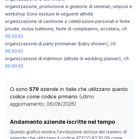
organizzazione, promozione e gestione di seminari, simposi e
workshop Sono escluse le seguenti attività:
organizzazione di cerimonie o celebrazioni personali e feste
private, inclusi battesimi, feste di compleanno, eccetera, cfr.
96.99.93
organizzazione di party premaman (baby shower), cfr.
96.99.93
organizzazione di matrimoni (attività di wedding planner), cfr.
96.99.93
Ci sono
579
aziende in Italia che utilizzano questo
codice come codice primario
(ultimo
aggiornamento:
06/08/2026
)
Storico numero di aziende con codice ATECO
82.30.0
Andamento aziende iscritte nel tempo
Data rilevazione
Nume
Questo grafico mostra l'evoluzione storica del numero di
17/04/2025
0
aziende che utilizzano il codice ATECO
82.30.09
come