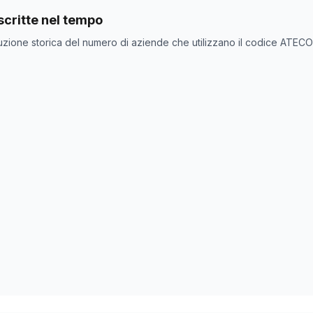
nde con codice ATECO
84.13.8
come codice primario
critte nel tempo
one
Numero aziende
uzione storica del numero di aziende che utilizzano il codice ATEC
0
0
0