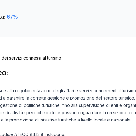
tà:
67
%
ei servizi connessi al turismo
CO:
risce alla regolamentazione degli affari e servizi concernenti il tur
olti a garantire la corretta gestione e promozione del settore turistico.
gestione di politiche turistiche, fino alla supervisione di enti e org
logie di attività specifiche incluse possono riguardare la creazione di
e la promozione di iniziative turistiche a livello locale e nazionale.
il codice ATECO 84.13.8 includono: