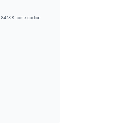
O
84.13.8
come codice