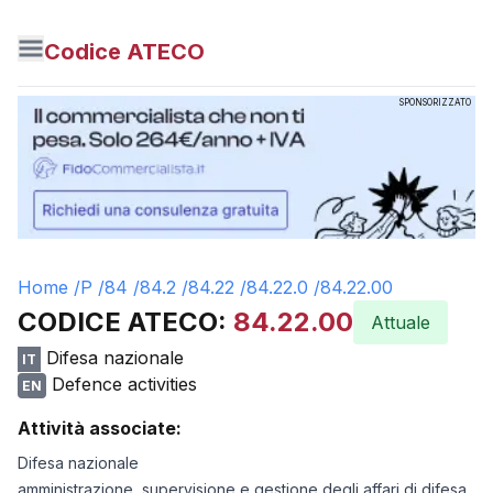
Codice ATECO
SPONSORIZZATO
Home /
P
/
84
/
84.2
/
84.22
/
84.22.0
/
84.22.00
CODICE ATECO:
84.22.00
Attuale
Difesa nazionale
IT
Defence activities
EN
Attività associate:
Difesa nazionale
amministrazione, supervisione e gestione degli affari di difesa