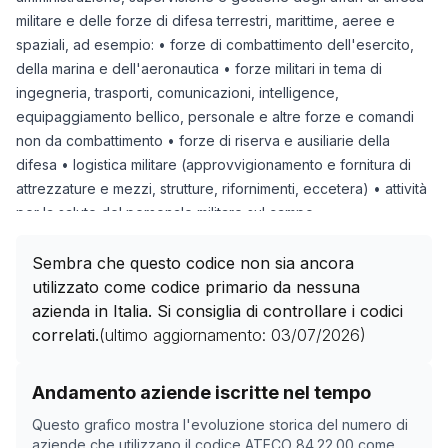
militare e delle forze di difesa terrestri, marittime, aeree e
spaziali, ad esempio: • forze di combattimento dell'esercito,
della marina e dell'aeronautica • forze militari in tema di
ingegneria, trasporti, comunicazioni, intelligence,
equipaggiamento bellico, personale e altre forze e comandi
non da combattimento • forze di riserva e ausiliarie della
difesa • logistica militare (approvvigionamento e fornitura di
attrezzature e mezzi, strutture, rifornimenti, eccetera) • attività
per la salute del personale militare sul campo
sorveglianza aerea militare
attività amministrative, operative e di supporto delle forze civili
Sembra che questo codice non sia ancora
di difesa
utilizzato come codice primario da nessuna
supporto per l'elaborazione di piani di emergenza e lo
azienda in Italia. Si consiglia di controllare i codici
svolgimento di esercitazioni in cui sono coinvolte istituzioni e
correlati.
(ultimo aggiornamento:
03/07/2026
)
popolazioni civili
amministrazione delle politiche di ricerca e sviluppo nel settore
Storico numero di aziende con codice ATECO
84.22.0
Andamento aziende iscritte nel tempo
della difesa e amministrazione dei relativi fondi
Data rilevazione
Nume
Questo grafico mostra l'evoluzione storica del numero di
17/04/2025
0
aziende che utilizzano il codice ATECO
84.22.00
come