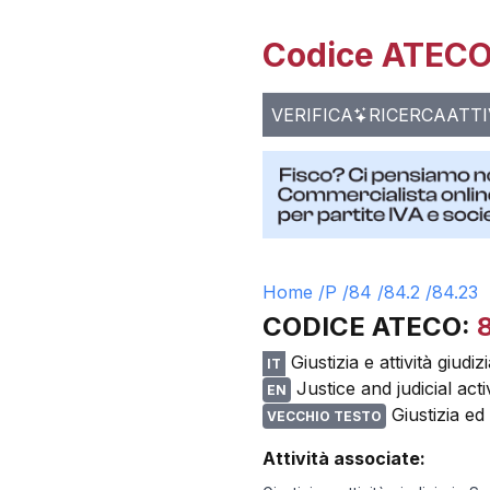
Codice ATECO 
VERIFICA
RICERCA
ATTI
Home /
P
/
84
/
84.2
/
84.23
CODICE ATECO:
Giustizia e attività giudizi
IT
Justice and judicial activ
EN
Giustizia ed 
VECCHIO TESTO
Attività associate: