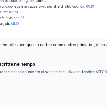
ono escluse le seguenti attività:
idico-legale in cause civili, penali e di altro tipo, cfr.
69.10
a, cfr.
84.24
 cfr. divisione
85
ri, cfr.
86.10
ia che utilizzano questo codice come codice primario
(ultimo
nde con codice ATECO
84.23
come codice primario
critte nel tempo
ne
Numero aziende
uzione storica del numero di aziende che utilizzano il codice ATEC
0
0
0
0
0
0