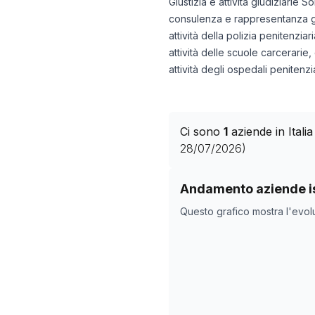
Giustizia e attività giudiziarie S
consulenza e rappresentanza giur
attività della polizia penitenziari
attività delle scuole carcerarie,
attività degli ospedali penitenzia
Ci sono
1
aziende in Ital
28/07/2026
)
Storico numero di azie
Andamento aziende is
Data rilevazio
Questo grafico mostra l'evol
07/04/2025
23/05/2025
05/11/2025
09/12/2025
08/02/2026
14/03/2026