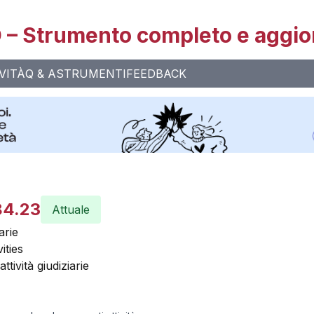
– Strumento completo e aggio
VITÀ
Q & A
STRUMENTI
FEEDBACK
84.23
Attuale
arie
ities
attività giudiziarie