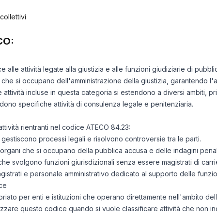
ollettivi
CO:
e alle attività legate alla giustizia e alle funzioni giudiziarie di pub
che si occupano dell'amministrazione della giustizia, garantendo l'ap
. Le attività incluse in questa categoria si estendono a diversi ambiti, p
dono specifiche attività di consulenza legale e penitenziaria.
ttività rientranti nel codice ATECO 84.23:
he gestiscono processi legali e risolvono controversie tra le parti.
 organi che si occupano della pubblica accusa e delle indagini penal
 che svolgono funzioni giurisdizionali senza essere magistrati di carrie
gistrati e personale amministrativo dedicato al supporto delle funzion
ce
ato per enti e istituzioni che operano direttamente nell'ambito della
utilizzare questo codice quando si vuole classificare attività che non