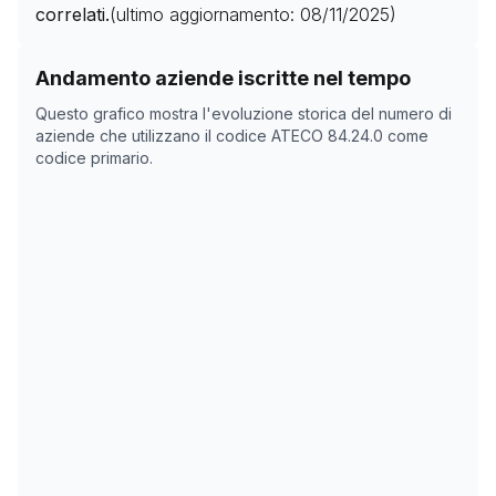
correlati.
(ultimo aggiornamento:
08/11/2025
)
Storico numero di aziende con codice ATECO
84.24.0
Andamento aziende iscritte nel tempo
Data rilevazione
Numer
Questo grafico mostra l'evoluzione storica del numero di
01/04/2025
0
aziende che utilizzano il codice ATECO
84.24.0
come
codice primario.
16/05/2025
0
08/11/2025
0