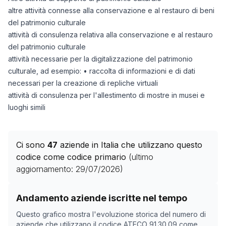
altre attività connesse alla conservazione e al restauro di beni
del patrimonio culturale
attività di consulenza relativa alla conservazione e al restauro
del patrimonio culturale
attività necessarie per la digitalizzazione del patrimonio
culturale, ad esempio: • raccolta di informazioni e di dati
necessari per la creazione di repliche virtuali
attività di consulenza per l'allestimento di mostre in musei e
luoghi simili
Ci sono
47
aziende in Italia che utilizzano questo
codice come codice primario
(ultimo
aggiornamento:
29/07/2026
)
Storico numero di aziende con codice ATECO
91.30.09
Andamento aziende iscritte nel tempo
Data rilevazione
Nume
Questo grafico mostra l'evoluzione storica del numero di
15/04/2025
0
aziende che utilizzano il codice ATECO
91.30.09
come