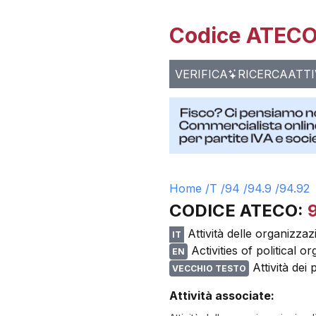
Codice ATECO 
VERIFICA
RICERCA
ATTI
Home /
T
/
94
/
94.9
/
94.92
CODICE ATECO:
Attività delle organizzaz
IT
Activities of political o
EN
Attività dei 
VECCHIO TESTO
Attività associate: