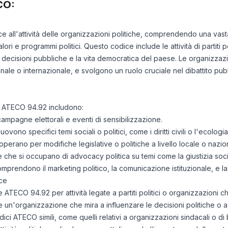
CO:
ce all'attività delle organizzazioni politiche, comprendendo una vasta
ori e programmi politici. Questo codice include le attività di partiti p
 decisioni pubbliche e la vita democratica del paese. Le organizzaz
ionale o internazionale, e svolgono un ruolo cruciale nel dibattito pub
e ATECO 94.92 includono:
 campagne elettorali e eventi di sensibilizzazione.
ono specifici temi sociali o politici, come i diritti civili o l'ecologia
perano per modifiche legislative o politiche a livello locale o nazio
he si occupano di advocacy politica su temi come la giustizia sociale
comprendono il marketing politico, la comunicazione istituzionale, e la
ce
e ATECO 94.92 per attività legate a partiti politici o organizzazioni c
 un'organizzazione che mira a influenzare le decisioni politiche o a
 codici ATECO simili, come quelli relativi a organizzazioni sindacali o