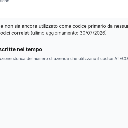
itiche
 non sia ancora utilizzato come codice primario da nessuna 
odici correlati.
(ultimo aggiornamento:
30/07/2026
)
nde con codice ATECO
94.92
come codice primario
critte nel tempo
ne
Numero aziende
uzione storica del numero di aziende che utilizzano il codice ATEC
0
0
0
0
0
0
0
0
0