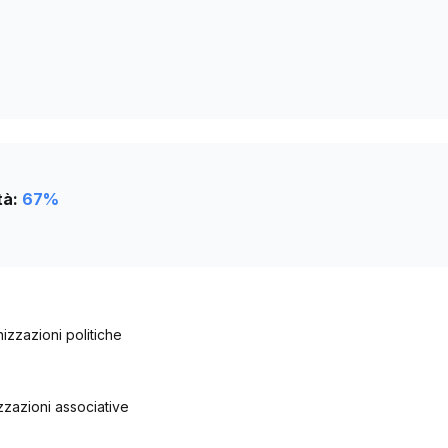
tà:
67
%
nizzazioni politiche
izzazioni associative