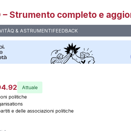
– Strumento completo e aggio
VITÀ
Q & A
STRUMENTI
FEEDBACK
94.92
Attuale
ioni politiche
rganisations
partiti e delle associazioni politiche