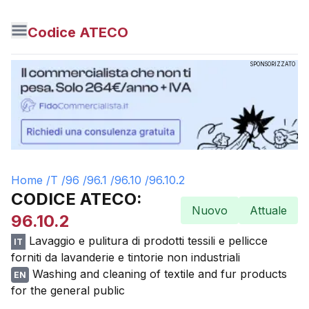
Codice ATECO
SPONSORIZZATO
Home /
T
/
96
/
96.1
/
96.10
/
96.10.2
CODICE ATECO:
Nuovo
Attuale
96.10.2
Lavaggio e pulitura di prodotti tessili e pellicce
IT
forniti da lavanderie e tintorie non industriali
Washing and cleaning of textile and fur products
EN
for the general public