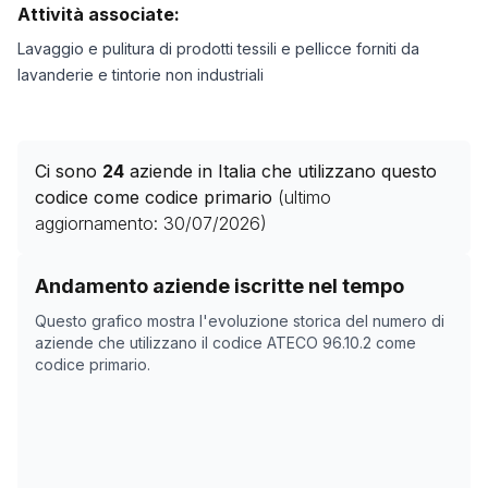
Attività associate:
Lavaggio e pulitura di prodotti tessili e pellicce forniti da
lavanderie e tintorie non industriali
Ci sono
24
aziende in Italia che utilizzano questo
codice come codice primario
(ultimo
aggiornamento:
30/07/2026
)
Storico numero di aziende con codice ATECO
96.10.2
c
Andamento aziende iscritte nel tempo
Data rilevazione
Numer
Questo grafico mostra l'evoluzione storica del numero di
14/04/2025
0
aziende che utilizzano il codice ATECO
96.10.2
come
codice primario.
08/11/2025
55
23/12/2025
59
10/02/2026
20
16/03/2026
20
19/04/2026
25