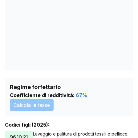
23/05/2026
24
26/06/2026
24
30/07/2026
24
Regime forfettario
Coefficiente di redditività:
67
%
Calcola le tasse
Codici figli (2025):
Lavaggio e pulitura di prodotti tessili e pellicce
96.10.21