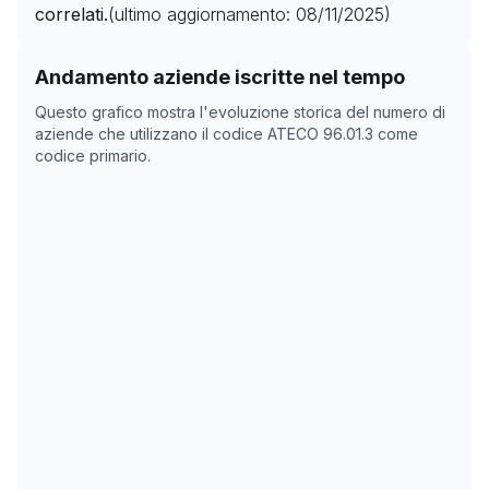
correlati.
(ultimo aggiornamento:
08/11/2025
)
Storico numero di aziende con codice ATECO
96.01.3
c
Andamento aziende iscritte nel tempo
Data rilevazione
Numer
Questo grafico mostra l'evoluzione storica del numero di
31/03/2025
1066
aziende che utilizzano il codice ATECO
96.01.3
come
codice primario.
14/05/2025
1099
15/05/2025
1099
08/11/2025
0