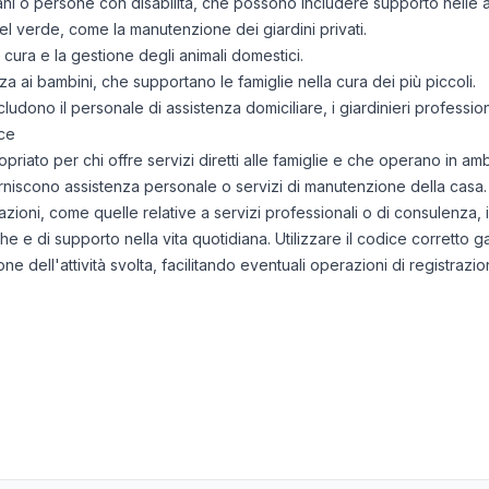
ani o persone con disabilità, che possono includere supporto nelle at
el verde, come la manutenzione dei giardini privati.
a cura e la gestione degli animali domestici.
nza ai bambini, che supportano le famiglie nella cura dei più piccoli.
ncludono il personale di assistenza domiciliare, i giardinieri profession
ce
riato per chi offre servizi diretti alle famiglie e che operano in am
rniscono assistenza personale o servizi di manutenzione della casa.
azioni, come quelle relative a servizi professionali o di consulenza,
che e di supporto nella vita quotidiana. Utilizzare il codice corretto 
e dell'attività svolta, facilitando eventuali operazioni di registrazio