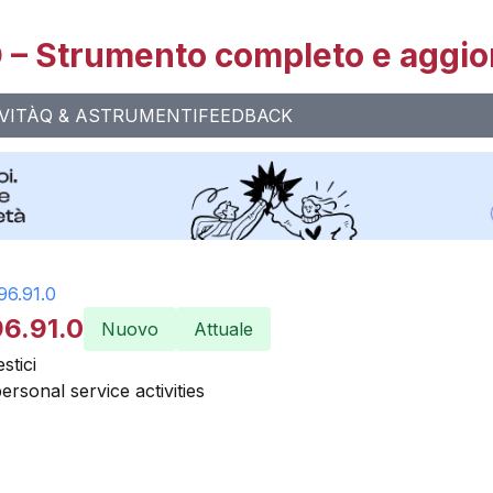
– Strumento completo e aggio
VITÀ
Q & A
STRUMENTI
FEEDBACK
96.91.0
96.91.0
Nuovo
Attuale
stici
ersonal service activities