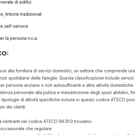
enerale di edifici
e, tintorie tradizionali
rie self-service
 per la persona n.c.a.
CO:
isce alla fornitura di servizi domestici, un settore che comprende una
ze quotidiane delle famiglie. Questa classificazione include servizi
er persone anziane o non autosufficienti e altre attività domestiche. I 
tenza personale alla pulizia e manutenzione degli spazi abitativi, fin
Le tipologie di attività specifiche incluse in questo codice ATECO p
e dei clienti.
ità rientranti nel codice ATECO 96.91.0 troviamo:
a occasionale che regolare.