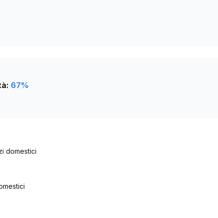
tà:
67
%
izi domestici
domestici