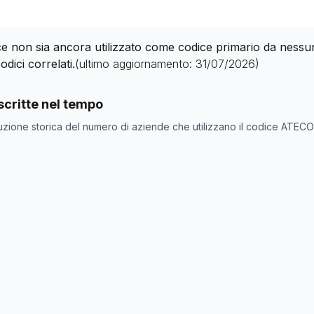
 non sia ancora utilizzato come codice primario da nessuna 
odici correlati.
(ultimo aggiornamento:
31/07/2026
)
nde con codice ATECO
96.91.0
come codice primario
critte nel tempo
one
Numero aziende
uzione storica del numero di aziende che utilizzano il codice ATEC
0
0
0
0
0
0
0
0
0