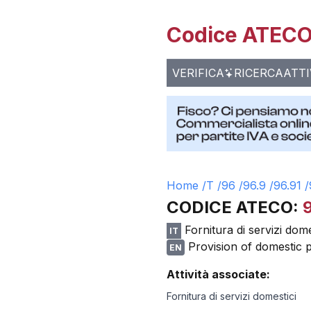
Codice ATECO 
VERIFICA
RICERCA
ATTI
Home /
T
/
96
/
96.9
/
96.91
/
CODICE ATECO:
Fornitura di servizi dome
IT
Provision of domestic p
EN
Attività associate:
Fornitura di servizi domestici