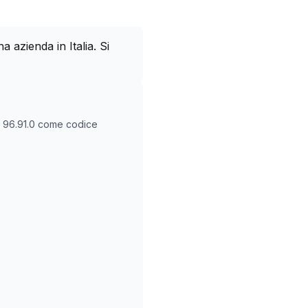
azienda in Italia. Si
O
96.91.0
come codice