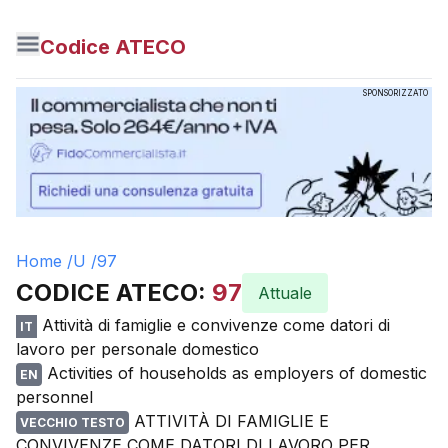
Codice ATECO
SPONSORIZZATO
Home /
U
/
97
CODICE ATECO:
97
Attuale
Attività di famiglie e convivenze come datori di
IT
lavoro per personale domestico
Activities of households as employers of domestic
EN
personnel
ATTIVITÀ DI FAMIGLIE E
VECCHIO TESTO
CONVIVENZE COME DATORI DI LAVORO PER