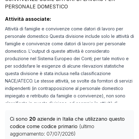
PERSONALE DOMESTICO
Attività associate:
Attività di famiglie e convivenze come datori di lavoro per
personale domestico Questa divisione include solo le attività di
famiglie e convivenze come datori di lavoro per personale
domestico. L'output di queste attività è considerato
produzione nel Sistema Europeo dei Conti; per tale motivo e
per soddisfare le esigenze di alcune rilevazioni statistiche
questa divisione è stata inclusa nella classificazione
NACE/ATECO. Le stesse attività, se svolte da fornitori di servizi
indipendenti (in contrapposizione al personale domestico
impiegato e retribuito da famiglie o convivenze), non sono
classificate in questa divisione; ad esempio le attività di
babysitting sono classificate nella classe
88.91
, i servizi di
lavaggio e pulitura di prodotti tessili nella classe
96.10
, le
Ci sono
20
aziende in Italia che utilizzano questo
attività di parcheggiatori indipendenti nella classe
96.99
.
codice come codice primario
(ultimo
Questa divisione include anche attività di condomini come
aggiornamento:
07/07/2026
)