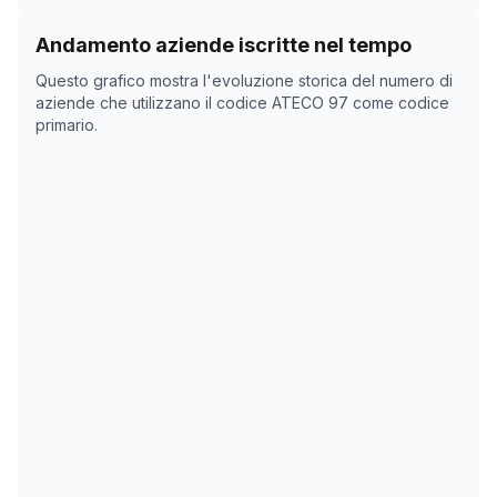
datori di lavoro per personale domestico.
Storico numero di aziende con codice ATECO
97
come 
Andamento aziende iscritte nel tempo
Data rilevazione
Numero a
Questo grafico mostra l'evoluzione storica del numero di
13/04/2025
16
aziende che utilizzano il codice ATECO
97
come codice
primario.
11/11/2025
16
15/12/2025
15
18/01/2026
20
21/02/2026
20
27/03/2026
20
30/04/2026
20
03/06/2026
20
07/07/2026
20