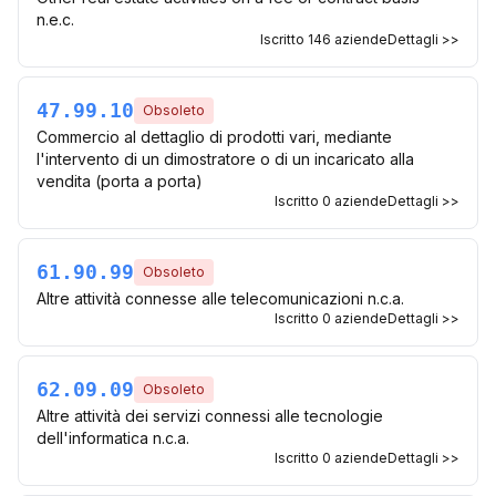
n.e.c.
Iscritto
146
aziende
Dettagli >>
47.99.10
Obsoleto
Commercio al dettaglio di prodotti vari, mediante
l'intervento di un dimostratore o di un incaricato alla
vendita (porta a porta)
Iscritto
0
aziende
Dettagli >>
61.90.99
Obsoleto
Altre attività connesse alle telecomunicazioni n.c.a.
Iscritto
0
aziende
Dettagli >>
62.09.09
Obsoleto
Altre attività dei servizi connessi alle tecnologie
dell'informatica n.c.a.
Iscritto
0
aziende
Dettagli >>