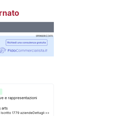
rnato
SPONSORIZZATO
e
ative e rappresentazioni
 arts
Iscritto
1779
aziende
Dettagli >>