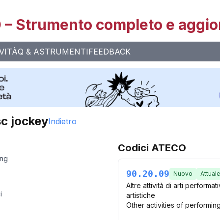
– Strumento completo e aggio
VITÀ
Q & A
STRUMENTI
FEEDBACK
sc jockey
Indietro
Codici ATECO
ing
90.20.09
Nuovo
Attual
Altre attività di arti perform
i
artistiche
Other activities of performing