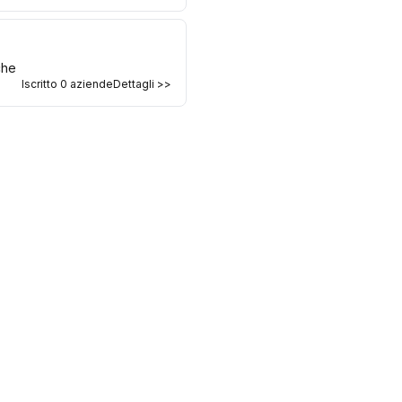
che
Iscritto
0
aziende
Dettagli >>