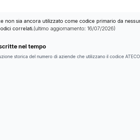
 non sia ancora utilizzato come codice primario da nessuna 
odici correlati.
(ultimo aggiornamento:
16/07/2026
)
nde con codice ATECO
01.46.0
come codice primario
critte nel tempo
one
Numero aziende
uzione storica del numero di aziende che utilizzano il codice ATEC
0
0
0
0
0
0
0
0
0
0