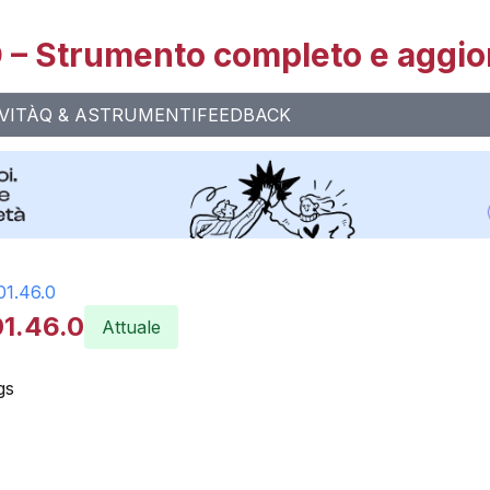
– Strumento completo e aggio
VITÀ
Q & A
STRUMENTI
FEEDBACK
01.46.0
01.46.0
Attuale
gs