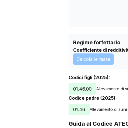
04/07/2025
05/07/2025
06/07/2025
07/07/2025
08/07/2025
09/07/2025
Regime forfettario
10/07/2025
Coefficiente di redditivi
11/07/2025
Calcola le tasse
12/07/2025
13/07/2025
14/07/2025
Codici figli (2025):
15/07/2025
01.46.00
Allevamento di su
16/07/2025
Codice padre (2025):
17/07/2025
18/07/2025
01.46
Allevamento di suini
19/07/2025
20/07/2025
Guida al Codice ATE