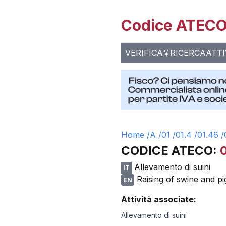
Codice ATECO 
VERIFICA
RICERCA
ATTI
Home /
A
/
01
/
01.4
/
01.46
/
CODICE ATECO:
Allevamento di suini
IT
Raising of swine and pi
EN
Attività associate:
Allevamento di suini