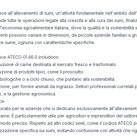
0
0
sce all'allevamento di suini, un'attività fondamentale nell'ambito dell
0
 tutte le operazioni legate alla crescita e alla cura dei suini, final
0
 l'economia agroalimentare italiana, dove la qualità e la sostenibilit
0
amenti possono variare in dimensioni, da piccole aziende familiari a gran
0
e suine, ognuna con caratteristiche specifiche.
0
0
odice ATECO 01.46.0 includono:
0
duzione di carne destinata al mercato fresco e trasformato.
ione di prodotti tipici, come il prosciutto.
0
 biologiche o a ciclo chiuso, che puntano alla sostenibilità.
0
ione, per fornire animali da ingrasso. Settori professionali correlati
0
le, e la gestione agronomica.
0
ce
0
iato per le aziende che si dedicano esclusivamente all'allevamen
0
 carne. È particolarmente utile per agricoltori e imprenditori del set
0
in modo preciso. Rispetto ad altri codici simili, come il codice ATECO pe
0
lizzazione specifica sui suini, evitando confusione con attività che r
0