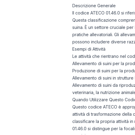
21/07/2025
Descrizione Generale
22/07/2025
Il codice ATECO 01.46.0 si riferi
23/07/2025
Questa classificazione comprende
24/07/2025
suina. È un settore cruciale per
25/07/2025
pratiche allevatoriali. Gli allev
26/07/2025
possono includere diverse razz
27/07/2025
Esempi di Attività
28/07/2025
Le attività che rientrano nel c
29/07/2025
Allevamento di suini per la pro
Produzione di suini per la produz
30/07/2025
Allevamento di suini in strutture
31/07/2025
Allevamento di suini da riproduz
01/08/2025
veterinaria, la nutrizione anima
02/08/2025
Quando Utilizzare Questo Codi
03/08/2025
Questo codice ATECO è appropr
04/08/2025
attività di trasformazione della
05/08/2025
classificare la propria attività 
06/08/2025
01.46.0 si distingue per la foca
07/08/2025