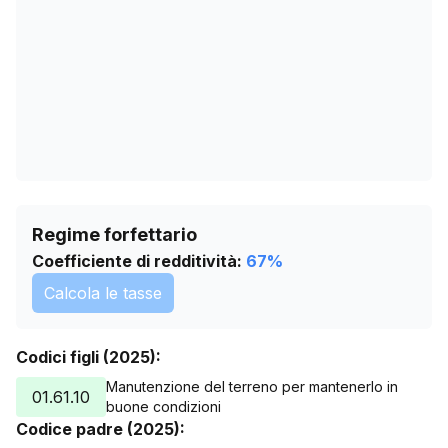
11/05/2026
78
14/06/2026
83
18/07/2026
95
Regime forfettario
Coefficiente di redditività:
67
%
Calcola le tasse
Codici figli (2025):
Manutenzione del terreno per mantenerlo in
01.61.10
buone condizioni
Codice padre (2025):