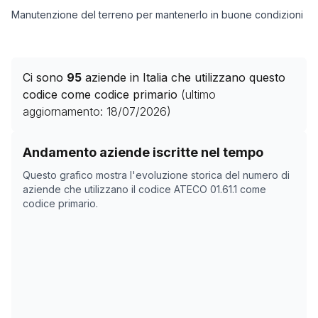
Manutenzione del terreno per mantenerlo in buone condizioni
Ci sono
95
aziende in Italia che utilizzano questo
codice come codice primario
(ultimo
aggiornamento:
18/07/2026
)
Storico numero di aziende con codice ATECO
01.61.1
c
Andamento aziende iscritte nel tempo
Data rilevazione
Numer
Questo grafico mostra l'evoluzione storica del numero di
11/05/2025
0
aziende che utilizzano il codice ATECO
01.61.1
come
codice primario.
26/06/2025
0
19/10/2025
30
22/11/2025
45
26/12/2025
49
29/01/2026
54
04/03/2026
61
07/04/2026
69