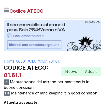
Codice ATECO
SPONSORIZZATO
Home /
A
/
01
/
01.6
/
01.61
/
01.61.1
CODICE ATECO:
Nuovo
Attuale
01.61.1
Manutenzione del terreno per mantenerlo in
IT
buone condizioni
Maintenance of land keeping it in good condition
EN
Attività associate: