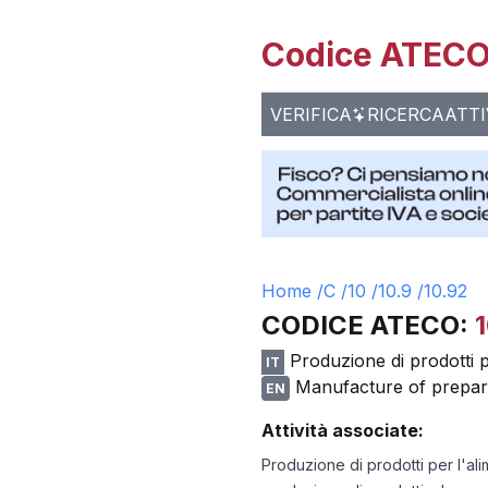
Codice ATECO 
VERIFICA
RICERCA
ATTI
Home /
C
/
10
/
10.9
/
10.92
CODICE ATECO:
Produzione di prodotti 
IT
Manufacture of prepar
EN
Attività associate:
Produzione di prodotti per l'al