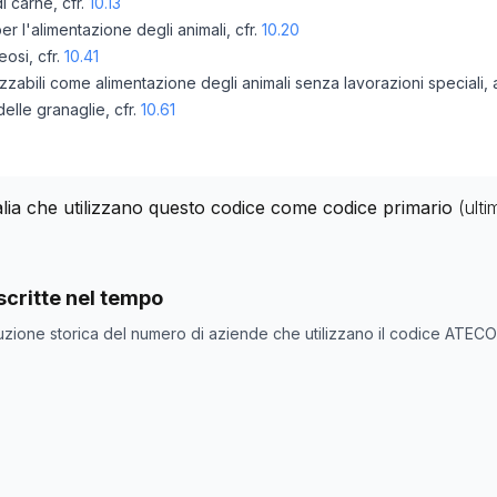
i carne, cfr.
10.13
r l'alimentazione degli animali, cfr.
10.20
eosi, cfr.
10.41
izzabili come alimentazione degli animali senza lavorazioni speciali, 
delle granaglie, cfr.
10.61
talia che utilizzano questo codice come codice primario
(ult
nde con codice ATECO
10.92
come codice primario
critte nel tempo
ne
Numero aziende
uzione storica del numero di aziende che utilizzano il codice ATEC
136
150
150
152
157
153