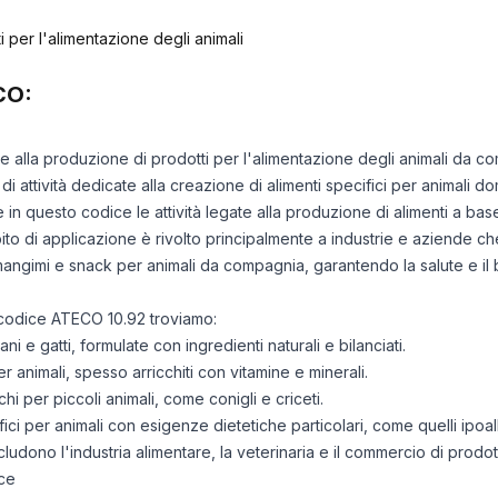
 per l'alimentazione degli animali
CO:
sce alla produzione di prodotti per l'alimentazione degli animali da 
attività dedicate alla creazione di alimenti specifici per animali do
e in questo codice le attività legate alla produzione di alimenti a bas
bito di applicazione è rivolto principalmente a industrie e aziende c
angimi e snack per animali da compagnia, garantendo la salute e il 
l codice ATECO 10.92 troviamo:
 e gatti, formulate con ingredienti naturali e bilanciati.
r animali, spesso arricchiti con vitamine e minerali.
hi per piccoli animali, come conigli e criceti.
ci per animali con esigenze dietetiche particolari, come quelli ipoal
ncludono l'industria alimentare, la veterinaria e il commercio di prodott
ce