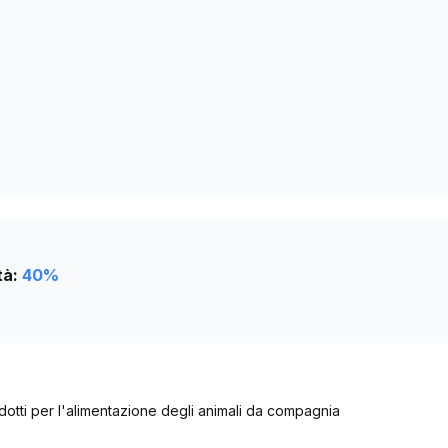
154
157
157
160
tà:
40
%
otti per l'alimentazione degli animali da compagnia