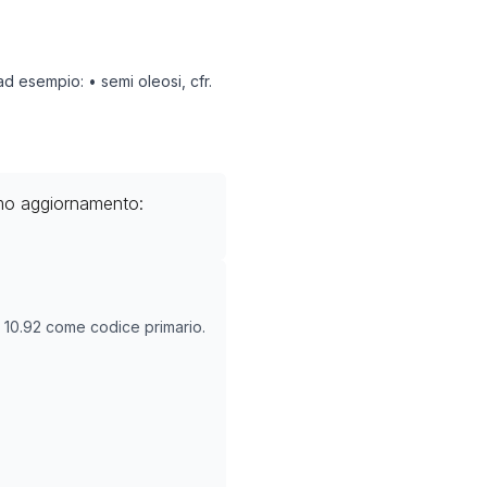
ad esempio: • semi oleosi, cfr.
imo aggiornamento:
O
10.92
come codice primario.