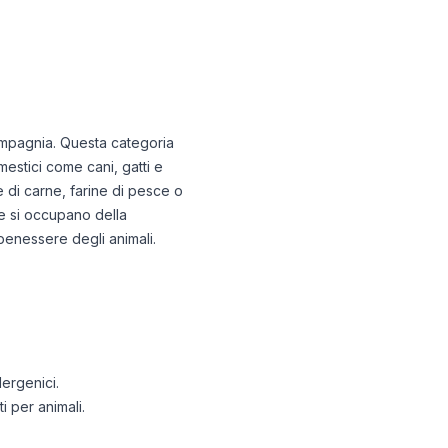
compagnia. Questa categoria
mestici come cani, gatti e
e di carne, farine di pesce o
he si occupano della
benessere degli animali.
lergenici.
i per animali.