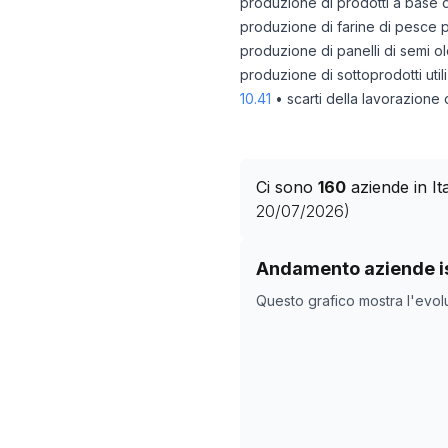
produzione di prodotti a base d
produzione di farine di pesce pe
produzione di panelli di semi ol
produzione di sottoprodotti util
10.41
• scarti della lavorazione 
Ci sono
160
aziende in I
20/07/2026
)
Storico numero di azie
Andamento aziende is
Data rilevazio
Questo grafico mostra l'evol
11/05/2025
21/10/2025
24/11/2025
28/12/2025
31/01/2026
06/03/2026