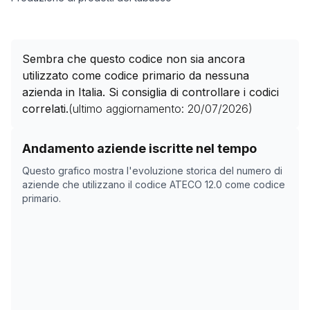
Sembra che questo codice non sia ancora
utilizzato come codice primario da nessuna
azienda in Italia. Si consiglia di controllare i codici
correlati.
(ultimo aggiornamento:
20/07/2026
)
Storico numero di aziende con codice ATECO
12.0
come
Andamento aziende iscritte nel tempo
Data rilevazione
Numero 
Questo grafico mostra l'evoluzione storica del numero di
11/05/2025
0
aziende che utilizzano il codice ATECO
12.0
come codice
primario.
21/10/2025
0
24/11/2025
0
28/12/2025
0
31/01/2026
0
06/03/2026
0
09/04/2026
0
13/05/2026
0