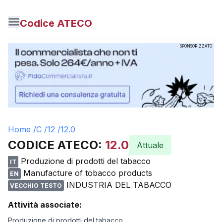
Codice ATECO
SPONSORIZZATO
Home /
C
/
12
/
12.0
CODICE ATECO:
12.0
Attuale
Produzione di prodotti del tabacco
IT
Manufacture of tobacco products
EN
INDUSTRIA DEL TABACCO
VECCHIO TESTO
Attività associate:
Produzione di prodotti del tabacco