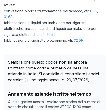
attività:
coltivazione o prima trasformazione del tabacco, cfr.
01.15
,
01.63
fabbricazione di liquidi per inalazione per sigarette
elettroniche, incluse ricariche di liquidi per inalazione per
sigarette elettroniche, cfr.
20.59
fabbricazione di sigarette elettroniche, cfr.
32.99
Sembra che questo codice non sia ancora
utilizzato come codice primario da nessuna
azienda in Italia. Si consiglia di controllare i codici
correlati.
(ultimo aggiornamento:
20/07/2026
)
Storico numero di aziende con codice ATECO
12.00
co
Andamento aziende iscritte nel tempo
Data rilevazione
Numero
Questo grafico mostra l'evoluzione storica del numero di
08/05/2025
0
aziende che utilizzano il codice ATECO
12.00
come