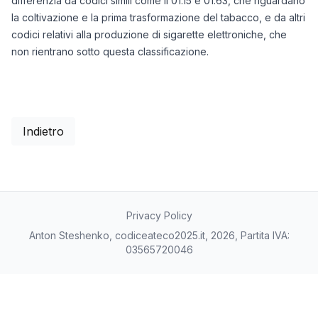
differenzia da codici simili come il 01.15 e 01.63, che riguardano
la coltivazione e la prima trasformazione del tabacco, e da altri
codici relativi alla produzione di sigarette elettroniche, che
non rientrano sotto questa classificazione.
Indietro
Privacy Policy
Anton Steshenko, codiceateco2025.it, 2026, Partita IVA:
03565720046