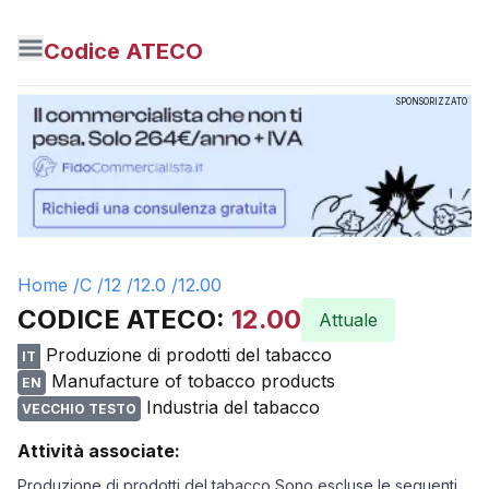
Codice ATECO
SPONSORIZZATO
Home /
C
/
12
/
12.0
/
12.00
CODICE ATECO:
12.00
Attuale
Produzione di prodotti del tabacco
IT
Manufacture of tobacco products
EN
Industria del tabacco
VECCHIO TESTO
Attività associate:
Produzione di prodotti del tabacco Sono escluse le seguenti