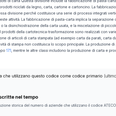
otti di carta Questa divisione include la fabbricazione di pasta-carta,
odotti riciclati da legno, carta, cartone e cartoncino. La fabbricazio
essa divisione perché costituisce una serie di processi integrati vert
este attività. La fabbricazione di pasta-carta implica la separazione d
o o la disinchiostrazione della carta usata, e la miscelazione di piccol
. I prodotti della cartotecnica-trasformazione sono realizzati con vari
zione di articoli di carta stampata (ad esempio carta da parati, carta 
ività di stampa non costituisca lo scopo principale. La produzione di 
uppo
17.1
, mentre le altre classi includono la produzione di carta e prod
lia che utilizzano questo codice come codice primario
(ultim
nde con codice ATECO
17
come codice primario
critte nel tempo
e
Numero aziende
uzione storica del numero di aziende che utilizzano il codice ATEC
29