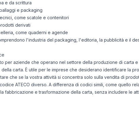
a e da scrittura
mballaggi e packaging
tecnici, come scatole e contenitori
rodotti derivati
ncelleria, come quaderni e agende
omprendono l'industria del packaging, l'editoria, la pubblicità e il desi
ce
o per aziende che operano nel settore della produzione di carta e de
 della carta. È utile per le imprese che desiderano identificare la prop
are che se la vostra attività si concentra solo sulla vendita di prodo
odice ATECO diverso. A differenza di codici simili, come quello relat
a fabbricazione e trasformazione della carta, senza includere le atti