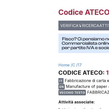
Codice ATECO 
VERIFICA
RICERCA
ATTI
Home /
C
/
17
CODICE ATECO:
1
Fabbricazione di carta e 
IT
Manufacture of paper 
EN
FABBRICAZ
VECCHIO TESTO
Attività associate: