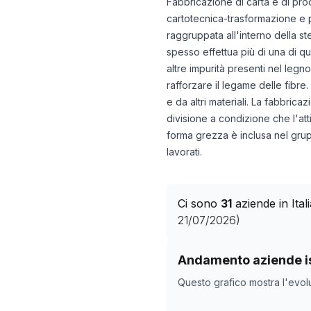
Fabbricazione di carta e di prod
cartotecnica-trasformazione e pr
raggruppata all'interno della st
spesso effettua più di una di qu
altre impurità presenti nel legn
rafforzare il legame delle fibre
e da altri materiali. La fabbrica
divisione a condizione che l'att
forma grezza è inclusa nel gr
lavorati.
Ci sono
31
aziende in Ita
21/07/2026
)
Storico numero di azie
Andamento aziende is
Data rilevazion
Questo grafico mostra l'evol
10/05/2025