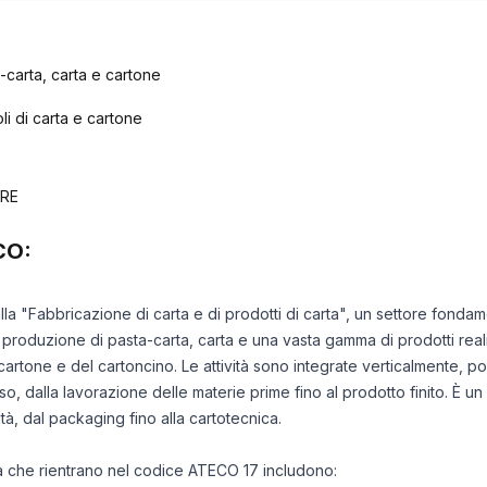
-carta, carta e cartone
li di carta e cartone
ERE
CO:
lla "Fabbricazione di carta e di prodotti di carta", un settore fondame
roduzione di pasta-carta, carta e una vasta gamma di prodotti realiz
cartone e del cartoncino. Le attività sono integrate verticalmente, p
so, dalla lavorazione delle materie prime fino al prodotto finito. È un
cità, dal packaging fino alla cartotecnica.
ità che rientrano nel codice ATECO 17 includono: