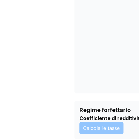
22/10/2025
25/11/2025
29/12/2025
01/02/2026
07/03/2026
10/04/2026
14/05/2026
17/06/2026
21/07/2026
Regime forfettario
Coefficiente di redditivi
Calcola le tasse