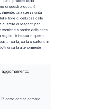
 carta, prodotti della
ne di questi prodotti è
icalmente. Una stessa unità
elle fibre di cellulosa dalle
e quantità di reagenti per
e tecniche a partire dalla carta
da regalo) è inclusa in questa
pasta- carta, carta e cartone in
otti di carta ulteriormente
o aggiornamento:
O
17
come codice primario.