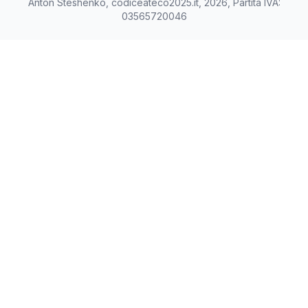
Anton Steshenko, codiceateco2025.it, 2026, Partita IVA:
03565720046