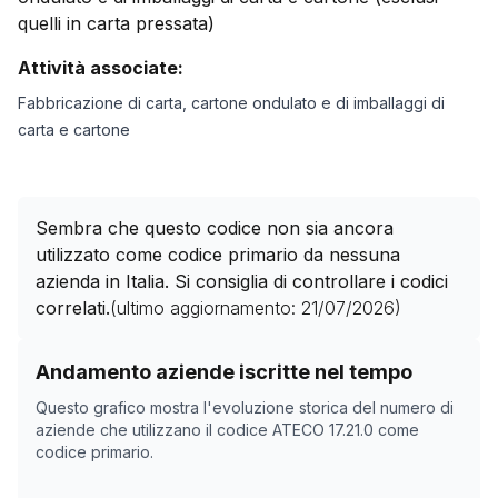
quelli in carta pressata)
Attività associate:
Fabbricazione di carta, cartone ondulato e di imballaggi di
carta e cartone
Sembra che questo codice non sia ancora
utilizzato come codice primario da nessuna
azienda in Italia. Si consiglia di controllare i codici
correlati.
(ultimo aggiornamento:
21/07/2026
)
Storico numero di aziende con codice ATECO
17.21.0
c
Andamento aziende iscritte nel tempo
Data rilevazione
Numer
Questo grafico mostra l'evoluzione storica del numero di
07/05/2025
0
aziende che utilizzano il codice ATECO
17.21.0
come
codice primario.
22/06/2025
0
22/10/2025
0