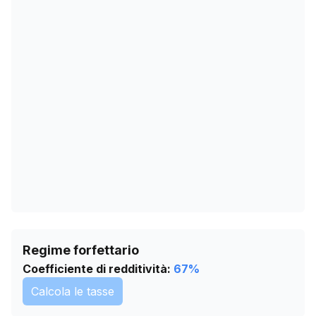
25/11/2025
0
29/12/2025
0
01/02/2026
0
07/03/2026
0
10/04/2026
0
14/05/2026
0
17/06/2026
0
21/07/2026
0
Regime forfettario
Coefficiente di redditività:
67
%
Calcola le tasse