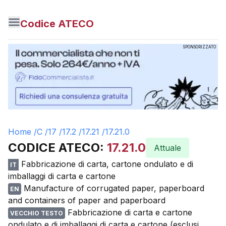
Codice ATECO
SPONSORIZZATO
Home /
C
/
17
/
17.2
/
17.21
/
17.21.0
CODICE ATECO:
17.21.0
Attuale
Fabbricazione di carta, cartone ondulato e di
IT
imballaggi di carta e cartone
Manufacture of corrugated paper, paperboard
EN
and containers of paper and paperboard
Fabbricazione di carta e cartone
VECCHIO TESTO
ondulato e di imballaggi di carta e cartone (esclusi