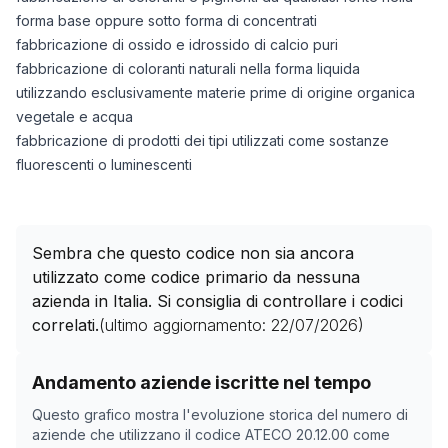
forma base oppure sotto forma di concentrati
fabbricazione di ossido e idrossido di calcio puri
fabbricazione di coloranti naturali nella forma liquida
utilizzando esclusivamente materie prime di origine organica
vegetale e acqua
fabbricazione di prodotti dei tipi utilizzati come sostanze
fluorescenti o luminescenti
Sembra che questo codice non sia ancora
utilizzato come codice primario da nessuna
azienda in Italia. Si consiglia di controllare i codici
correlati.
(ultimo aggiornamento:
22/07/2026
)
Storico numero di aziende con codice ATECO
20.12.00
Andamento aziende iscritte nel tempo
Data rilevazione
Nume
Questo grafico mostra l'evoluzione storica del numero di
07/05/2025
0
aziende che utilizzano il codice ATECO
20.12.00
come