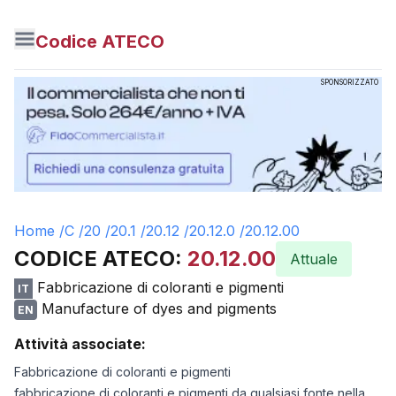
Codice ATECO
SPONSORIZZATO
Home /
C
/
20
/
20.1
/
20.12
/
20.12.0
/
20.12.00
CODICE ATECO:
20.12.00
Attuale
Fabbricazione di coloranti e pigmenti
IT
Manufacture of dyes and pigments
EN
Attività associate:
Fabbricazione di coloranti e pigmenti
fabbricazione di coloranti e pigmenti da qualsiasi fonte nella