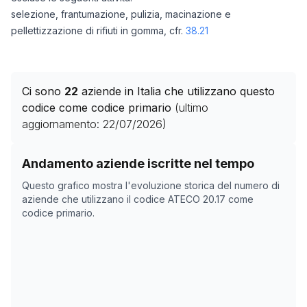
selezione, frantumazione, pulizia, macinazione e
pellettizzazione di rifiuti in gomma, cfr.
38.21
Ci sono
22
aziende in Italia che utilizzano questo
codice come codice primario
(ultimo
aggiornamento:
22/07/2026
)
Storico numero di aziende con codice ATECO
20.17
co
Andamento aziende iscritte nel tempo
Data rilevazione
Numero
Questo grafico mostra l'evoluzione storica del numero di
07/05/2025
22
aziende che utilizzano il codice ATECO
20.17
come
codice primario.
23/10/2025
24
26/11/2025
24
30/12/2025
24
02/02/2026
25
08/03/2026
23
11/04/2026
22