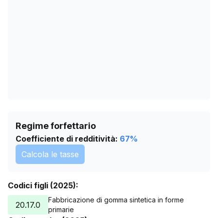
15/05/2026
22
18/06/2026
21
22/07/2026
22
Regime forfettario
Coefficiente di redditività:
67
%
Calcola le tasse
Codici figli (2025):
Fabbricazione di gomma sintetica in forme
20.17.0
primarie