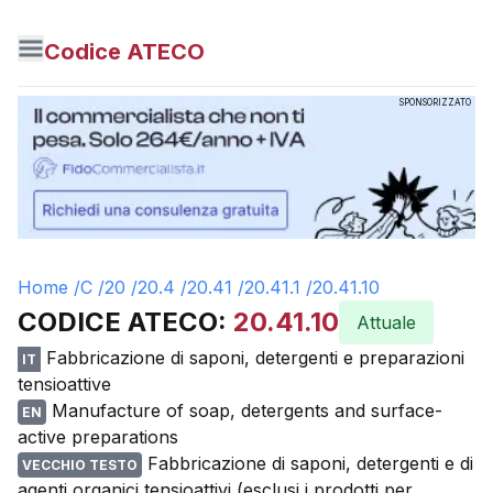
Codice ATECO
SPONSORIZZATO
Home /
C
/
20
/
20.4
/
20.41
/
20.41.1
/
20.41.10
CODICE ATECO:
20.41.10
Attuale
Fabbricazione di saponi, detergenti e preparazioni
IT
tensioattive
Manufacture of soap, detergents and surface-
EN
active preparations
Fabbricazione di saponi, detergenti e di
VECCHIO TESTO
agenti organici tensioattivi (esclusi i prodotti per