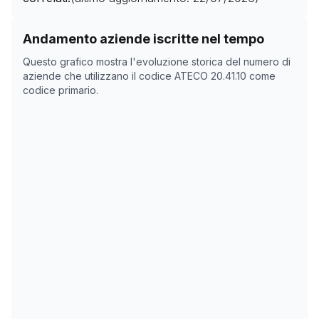
Storico numero di aziende con codice ATECO
20.41.10
Andamento aziende iscritte nel tempo
Data rilevazione
Nume
Questo grafico mostra l'evoluzione storica del numero di
07/05/2025
0
aziende che utilizzano il codice ATECO
20.41.10
come
codice primario.
23/10/2025
0
26/11/2025
0
30/12/2025
0
02/02/2026
0
08/03/2026
0
11/04/2026
0
15/05/2026
0
18/06/2026
0
22/07/2026
0