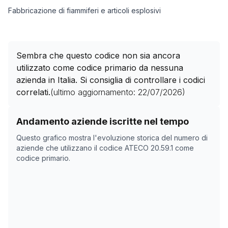
Fabbricazione di fiammiferi e articoli esplosivi
Sembra che questo codice non sia ancora
utilizzato come codice primario da nessuna
azienda in Italia. Si consiglia di controllare i codici
correlati.
(ultimo aggiornamento:
22/07/2026
)
Storico numero di aziende con codice ATECO
20.59.1
c
Andamento aziende iscritte nel tempo
Data rilevazione
Numer
Questo grafico mostra l'evoluzione storica del numero di
07/05/2025
19
aziende che utilizzano il codice ATECO
20.59.1
come
codice primario.
23/10/2025
0
26/11/2025
0
30/12/2025
0
02/02/2026
0
08/03/2026
0
11/04/2026
0