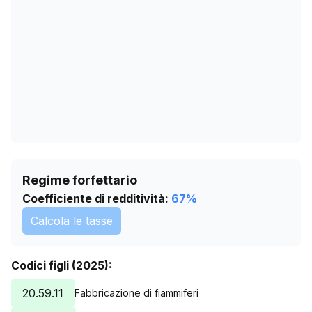
15/05/2026
0
18/06/2026
0
22/07/2026
0
Regime forfettario
Coefficiente di redditività:
67
%
Calcola le tasse
Codici figli (2025):
20.59.11
Fabbricazione di fiammiferi