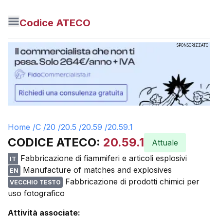
Codice ATECO
SPONSORIZZATO
Home /
C
/
20
/
20.5
/
20.59
/
20.59.1
CODICE ATECO:
20.59.1
Attuale
Fabbricazione di fiammiferi e articoli esplosivi
IT
Manufacture of matches and explosives
EN
Fabbricazione di prodotti chimici per
VECCHIO TESTO
uso fotografico
Attività associate: