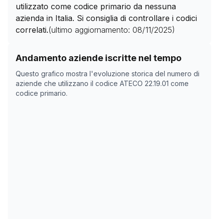
utilizzato come codice primario da nessuna
azienda in Italia. Si consiglia di controllare i codici
correlati.
(ultimo aggiornamento:
08/11/2025
)
Storico numero di aziende con codice ATECO
22.19.01
Andamento aziende iscritte nel tempo
Data rilevazione
Nume
Questo grafico mostra l'evoluzione storica del numero di
12/04/2025
181
aziende che utilizzano il codice ATECO
22.19.01
come
codice primario.
08/11/2025
0