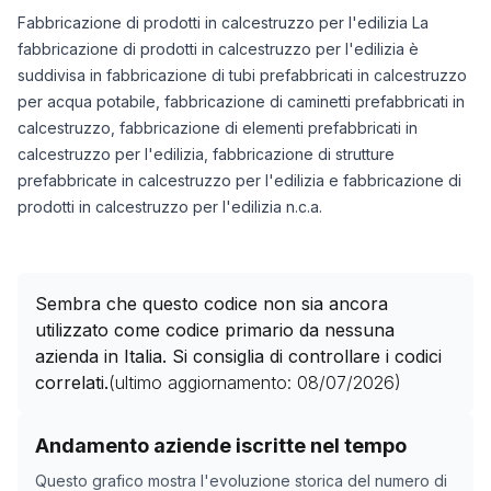
Fabbricazione di prodotti in calcestruzzo per l'edilizia La
fabbricazione di prodotti in calcestruzzo per l'edilizia è
suddivisa in fabbricazione di tubi prefabbricati in calcestruzzo
per acqua potabile, fabbricazione di caminetti prefabbricati in
calcestruzzo, fabbricazione di elementi prefabbricati in
calcestruzzo per l'edilizia, fabbricazione di strutture
prefabbricate in calcestruzzo per l'edilizia e fabbricazione di
prodotti in calcestruzzo per l'edilizia n.c.a.
Sembra che questo codice non sia ancora
utilizzato come codice primario da nessuna
azienda in Italia. Si consiglia di controllare i codici
correlati.
(ultimo aggiornamento:
08/07/2026
)
Storico numero di aziende con codice ATECO
23.61.0
c
Andamento aziende iscritte nel tempo
Data rilevazione
Numer
Questo grafico mostra l'evoluzione storica del numero di