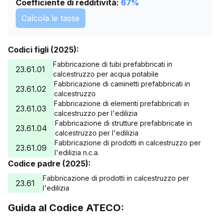
11/06/2025
0
Coefficiente di redditività:
67
%
12/06/2025
0
Calcola le tasse
13/06/2025
0
14/06/2025
0
Codici figli (2025):
15/06/2025
0
16/06/2025
0
Fabbricazione di tubi prefabbricati in
23.61.01
calcestruzzo per acqua potabile
17/06/2025
0
Fabbricazione di caminetti prefabbricati in
23.61.02
18/06/2025
0
calcestruzzo
19/06/2025
0
Fabbricazione di elementi prefabbricati in
23.61.03
calcestruzzo per l'edilizia
20/06/2025
0
Fabbricazione di strutture prefabbricate in
25/10/2025
23.61.04
0
calcestruzzo per l'edilizia
28/11/2025
0
Fabbricazione di prodotti in calcestruzzo per
23.61.09
l'edilizia n.c.a.
19/01/2026
0
Codice padre (2025):
22/02/2026
0
Fabbricazione di prodotti in calcestruzzo per
28/03/2026
0
23.61
l'edilizia
01/05/2026
0
04/06/2026
0
Guida al Codice ATECO:
08/07/2026
0