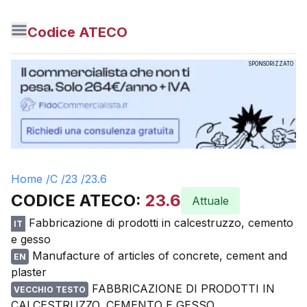
Codice ATECO
SPONSORIZZATO
Home /
C
/
23
/
23.6
CODICE ATECO:
23.6
Attuale
Fabbricazione di prodotti in calcestruzzo, cemento
IT
e gesso
Manufacture of articles of concrete, cement and
EN
plaster
FABBRICAZIONE DI PRODOTTI IN
VECCHIO TESTO
CALCESTRUZZO, CEMENTO E GESSO