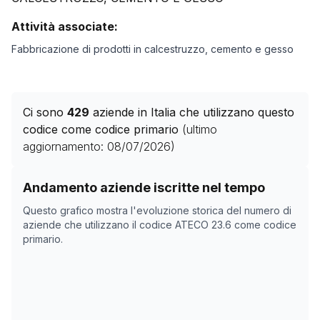
Attività associate:
Fabbricazione di prodotti in calcestruzzo, cemento e gesso
Ci sono
429
aziende in Italia che utilizzano questo
codice come codice primario
(ultimo
aggiornamento:
08/07/2026
)
Storico numero di aziende con codice ATECO
23.6
com
Andamento aziende iscritte nel tempo
Data rilevazione
Numero 
Questo grafico mostra l'evoluzione storica del numero di
06/05/2025
452
aziende che utilizzano il codice ATECO
23.6
come codice
primario.
25/10/2025
423
28/11/2025
414
19/01/2026
451
22/02/2026
442
28/03/2026
440