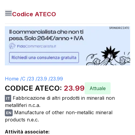
Codice ATECO
SPONSORIZZATO
Home /
C
/
23
/
23.9
/
23.99
CODICE ATECO:
23.99
Attuale
Fabbricazione di altri prodotti in minerali non
IT
metalliferi n.c.a.
Manufacture of other non-metallic mineral
EN
products n.e.c.
Attività associate: