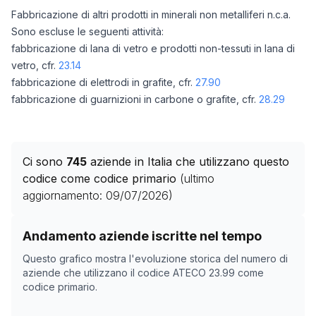
Fabbricazione di altri prodotti in minerali non metalliferi n.c.a.
Sono escluse le seguenti attività:
fabbricazione di lana di vetro e prodotti non-tessuti in lana di
vetro, cfr.
23.14
fabbricazione di elettrodi in grafite, cfr.
27.90
fabbricazione di guarnizioni in carbone o grafite, cfr.
28.29
Ci sono
745
aziende in Italia che utilizzano questo
codice come codice primario
(ultimo
aggiornamento:
09/07/2026
)
Storico numero di aziende con codice ATECO
23.99
co
Andamento aziende iscritte nel tempo
Data rilevazione
Numero
Questo grafico mostra l'evoluzione storica del numero di
05/05/2025
696
aziende che utilizzano il codice ATECO
23.99
come
codice primario.
25/10/2025
712
28/11/2025
712