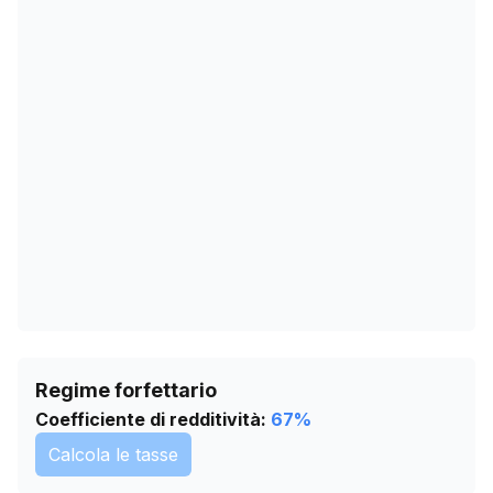
20/01/2026
751
23/02/2026
745
29/03/2026
749
02/05/2026
743
05/06/2026
744
09/07/2026
745
Regime forfettario
Coefficiente di redditività:
67
%
Calcola le tasse