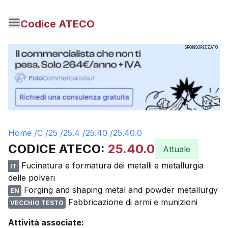
Codice ATECO
SPONSORIZZATO
Home /
C
/
25
/
25.4
/
25.40
/
25.40.0
CODICE ATECO:
25.40.0
Attuale
Fucinatura e formatura dei metalli e metallurgia
IT
delle polveri
Forging and shaping metal and powder metallurgy
EN
Fabbricazione di armi e munizioni
VECCHIO TESTO
Attività associate: