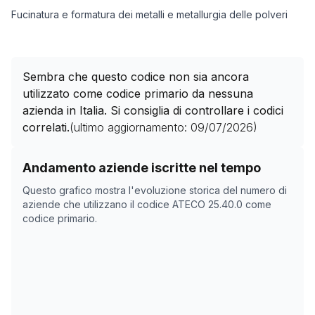
Fucinatura e formatura dei metalli e metallurgia delle polveri
Sembra che questo codice non sia ancora
utilizzato come codice primario da nessuna
azienda in Italia. Si consiglia di controllare i codici
correlati.
(ultimo aggiornamento:
09/07/2026
)
Storico numero di aziende con codice ATECO
25.40.0
Andamento aziende iscritte nel tempo
Data rilevazione
Numer
Questo grafico mostra l'evoluzione storica del numero di
04/05/2025
0
aziende che utilizzano il codice ATECO
25.40.0
come
codice primario.
26/10/2025
0
29/11/2025
0
20/01/2026
0
23/02/2026
0
29/03/2026
0
02/05/2026
0