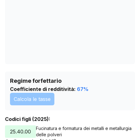
05/06/2026
0
09/07/2026
0
Regime forfettario
Coefficiente di redditività:
67
%
Calcola le tasse
Codici figli (2025):
Fucinatura e formatura dei metalli e metallurgia
25.40.00
delle polveri