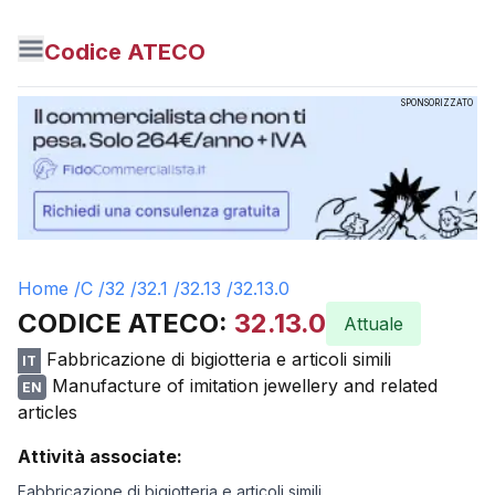
Codice ATECO
SPONSORIZZATO
Home /
C
/
32
/
32.1
/
32.13
/
32.13.0
CODICE ATECO:
32.13.0
Attuale
Fabbricazione di bigiotteria e articoli simili
IT
Manufacture of imitation jewellery and related
EN
articles
Attività associate:
Fabbricazione di bigiotteria e articoli simili