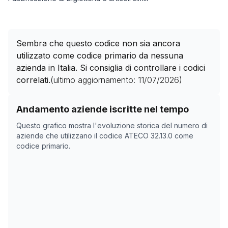
Sembra che questo codice non sia ancora
utilizzato come codice primario da nessuna
azienda in Italia. Si consiglia di controllare i codici
correlati.
(ultimo aggiornamento:
11/07/2026
)
Storico numero di aziende con codice ATECO
32.13.0
c
Andamento aziende iscritte nel tempo
Data rilevazione
Numer
Questo grafico mostra l'evoluzione storica del numero di
09/04/2025
0
aziende che utilizzano il codice ATECO
32.13.0
come
codice primario.
25/05/2025
0
29/10/2025
0
02/12/2025
0
22/01/2026
0
25/02/2026
0
31/03/2026
0
04/05/2026
0