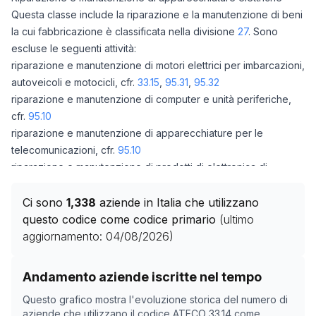
Questa classe include la riparazione e la manutenzione di beni
la cui fabbricazione è classificata nella divisione
27
. Sono
escluse le seguenti attività:
riparazione e manutenzione di motori elettrici per imbarcazioni,
autoveicoli e motocicli, cfr.
33.15
,
95.31
,
95.32
riparazione e manutenzione di computer e unità periferiche,
cfr.
95.10
riparazione e manutenzione di apparecchiature per le
telecomunicazioni, cfr.
95.10
riparazione e manutenzione di prodotti di elettronica di
consumo, cfr.
95.21
riparazione di elettrodomestici, cfr.
95.22
Ci sono
1,338
aziende in Italia che utilizzano
riparazione di orologi (da polso e da muro), cfr.
95.25
questo codice come codice primario
(ultimo
aggiornamento:
04/08/2026
)
Storico numero di aziende con codice ATECO
33.14
co
Andamento aziende iscritte nel tempo
Data rilevazione
Numero
Questo grafico mostra l'evoluzione storica del numero di
01/05/2025
1162
aziende che utilizzano il codice ATECO
33.14
come