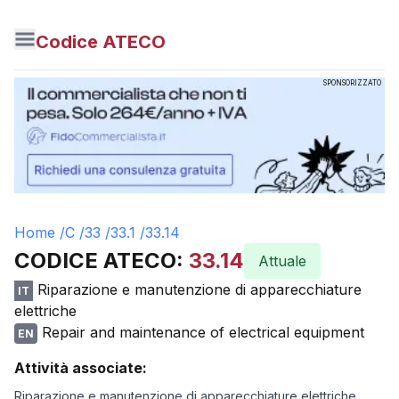
Codice ATECO
SPONSORIZZATO
Home /
C
/
33
/
33.1
/
33.14
CODICE ATECO:
33.14
Attuale
Riparazione e manutenzione di apparecchiature
IT
elettriche
Repair and maintenance of electrical equipment
EN
Attività associate:
Riparazione e manutenzione di apparecchiature elettriche