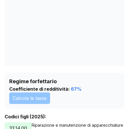
01/04/2026
0
05/05/2026
0
08/06/2026
0
12/07/2026
0
Regime forfettario
Coefficiente di redditività:
67
%
Calcola le tasse
Codici figli (2025):
Riparazione e manutenzione di apparecchiature
33.14.00