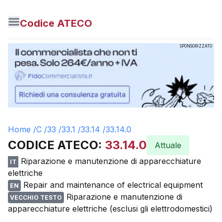
Codice ATECO
SPONSORIZZATO
Home /
C
/
33
/
33.1
/
33.14
/
33.14.0
CODICE ATECO:
33.14.0
Attuale
Riparazione e manutenzione di apparecchiature
IT
elettriche
Repair and maintenance of electrical equipment
EN
Riparazione e manutenzione di
VECCHIO TESTO
apparecchiature elettriche (esclusi gli elettrodomestici)