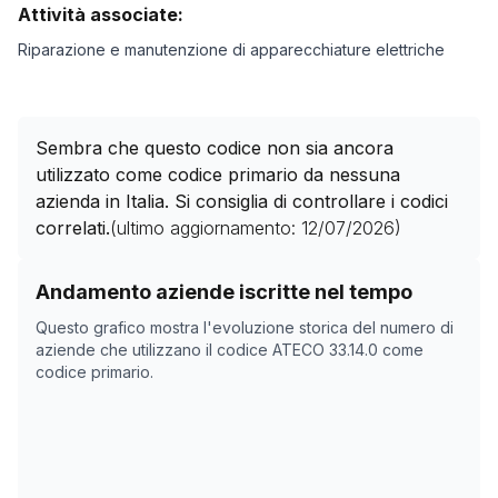
Attività associate:
Riparazione e manutenzione di apparecchiature elettriche
Sembra che questo codice non sia ancora
utilizzato come codice primario da nessuna
azienda in Italia. Si consiglia di controllare i codici
correlati.
(ultimo aggiornamento:
12/07/2026
)
Storico numero di aziende con codice ATECO
33.14.0
c
Andamento aziende iscritte nel tempo
Data rilevazione
Numer
Questo grafico mostra l'evoluzione storica del numero di
09/04/2025
0
aziende che utilizzano il codice ATECO
33.14.0
come
codice primario.
25/05/2025
0
30/10/2025
0
03/12/2025
0
23/01/2026
0
26/02/2026
0