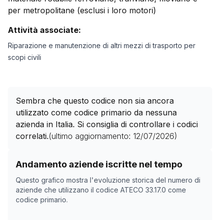
per metropolitane (esclusi i loro motori)
Attività associate:
Riparazione e manutenzione di altri mezzi di trasporto per
scopi civili
Sembra che questo codice non sia ancora
utilizzato come codice primario da nessuna
azienda in Italia. Si consiglia di controllare i codici
correlati.
(ultimo aggiornamento:
12/07/2026
)
Storico numero di aziende con codice ATECO
33.17.0
c
Andamento aziende iscritte nel tempo
Data rilevazione
Numer
Questo grafico mostra l'evoluzione storica del numero di
01/05/2025
0
aziende che utilizzano il codice ATECO
33.17.0
come
codice primario.
30/10/2025
0
03/12/2025
0