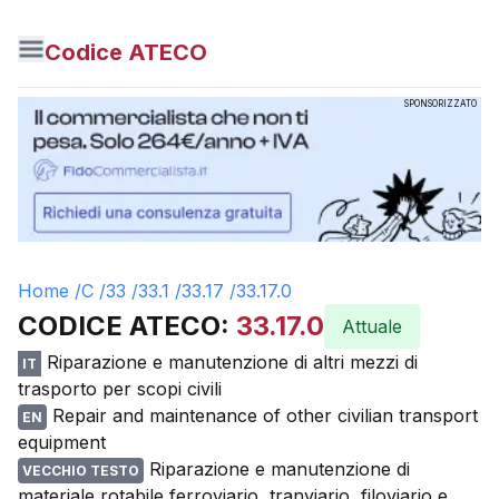
Codice ATECO
SPONSORIZZATO
Home /
C
/
33
/
33.1
/
33.17
/
33.17.0
CODICE ATECO:
33.17.0
Attuale
Riparazione e manutenzione di altri mezzi di
IT
trasporto per scopi civili
Repair and maintenance of other civilian transport
EN
equipment
Riparazione e manutenzione di
VECCHIO TESTO
materiale rotabile ferroviario, tranviario, filoviario e