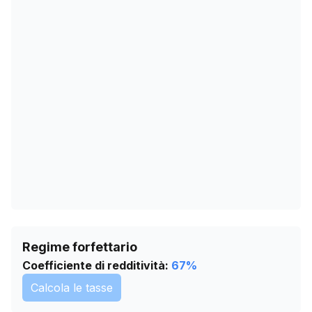
23/01/2026
0
26/02/2026
0
01/04/2026
0
05/05/2026
0
08/06/2026
0
12/07/2026
0
Regime forfettario
Coefficiente di redditività:
67
%
Calcola le tasse