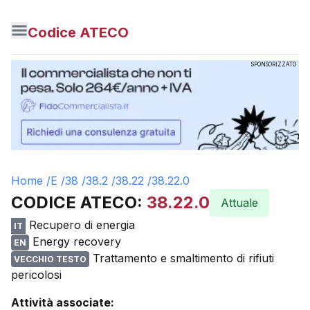
Codice ATECO
SPONSORIZZATO
Home /
E
/
38
/
38.2
/
38.22
/
38.22.0
CODICE ATECO:
38.22.0
Attuale
Recupero di energia
IT
Energy recovery
EN
Trattamento e smaltimento di rifiuti
VECCHIO TESTO
pericolosi
Attività associate: