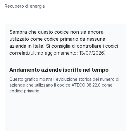
Recupero di energia
Sembra che questo codice non sia ancora
utilizzato come codice primario da nessuna
azienda in Italia. Si consiglia di controllare i codici
correlati.
(ultimo aggiornamento:
13/07/2026
)
Storico numero di aziende con codice ATECO
38.22.0
c
Andamento aziende iscritte nel tempo
Data rilevazione
Numer
Questo grafico mostra l'evoluzione storica del numero di
30/04/2025
0
aziende che utilizzano il codice ATECO
38.22.0
come
codice primario.
31/10/2025
0
04/12/2025
0
24/01/2026
0
27/02/2026
0
02/04/2026
0
06/05/2026
0