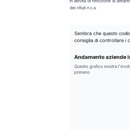
in attività di rimozione di amiant
dei rifiuti n.c.a.
Sembra che questo codice
consiglia di controllare i c
Storico numero di azie
Andamento aziende is
Data rilevazi
Questo grafico mostra l'evol
30/04/2025
primario.
31/10/2025
04/12/2025
24/01/2026
27/02/2026
02/04/2026
06/05/2026
09/06/2026