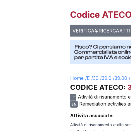
Codice ATECO 
VERIFICA
RICERCA
ATTI
Home /
E
/
39
/
39.0
/
39.00
/
CODICE ATECO:
Attività di risanamento e a
IT
Remediation activities 
EN
Attività associate:
Attività di risanamento e altri se