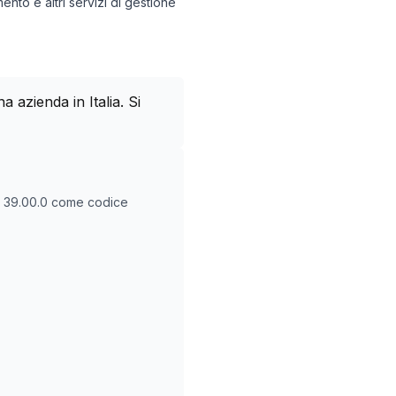
amento e altri servizi di gestione
azienda in Italia. Si
O
39.00.0
come codice