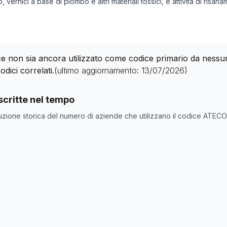
o, vernici a base di piombo e altri materiali tossici, e attività di risan
 non sia ancora utilizzato come codice primario da nessuna 
odici correlati.
(ultimo aggiornamento:
13/07/2026
)
nde con codice ATECO
39.00.0
come codice primario
critte nel tempo
one
Numero aziende
uzione storica del numero di aziende che utilizzano il codice ATEC
0
0
0
0
0
0
0
0