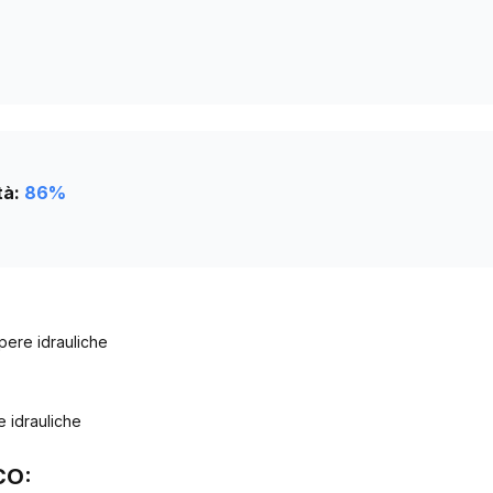
tà:
86
%
pere idrauliche
 idrauliche
CO: