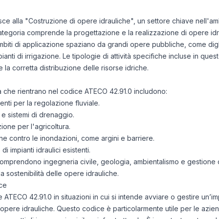
isce alla "Costruzione di opere idrauliche", un settore chiave nell'amb
categoria comprende la progettazione e la realizzazione di opere idr
 ambiti di applicazione spaziano da grandi opere pubbliche, come digh
ianti di irrigazione. Le tipologie di attività specifiche incluse in qu
e la corretta distribuzione delle risorse idriche.
ità che rientrano nel codice ATECO 42.91.0 includono:
nti per la regolazione fluviale.
 e sistemi di drenaggio.
azione per l'agricoltura.
e contro le inondazioni, come argini e barriere.
i impianti idraulici esistenti.
i comprendono ingegneria civile, geologia, ambientalismo e gestione del
a sostenibilità delle opere idrauliche.
ce
ce ATECO 42.91.0 in situazioni in cui si intende avviare o gestire un’
opere idrauliche. Questo codice è particolarmente utile per le azi