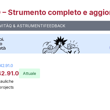
– Strumento completo e aggio
VITÀ
Q & A
STRUMENTI
FEEDBACK
42.91.0
42.91.0
Attuale
rauliche
projects
e