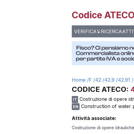
Codice ATECO 
VERIFICA
RICERCA
ATTI
Home /
F
/
42
/
42.9
/
42.91
/
CODICE ATECO:
Costruzione di opere id
IT
Construction of water 
EN
Attività associate:
Costruzione di opere idraulich