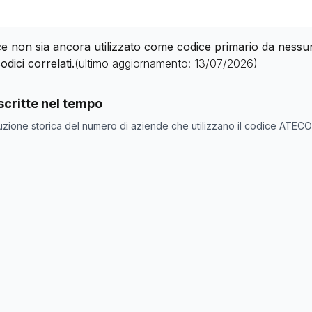
 non sia ancora utilizzato come codice primario da nessuna 
odici correlati.
(ultimo aggiornamento:
13/07/2026
)
nde con codice ATECO
42.91.0
come codice primario
critte nel tempo
one
Numero aziende
uzione storica del numero di aziende che utilizzano il codice ATEC
0
0
0
0
0
0
0
0
0