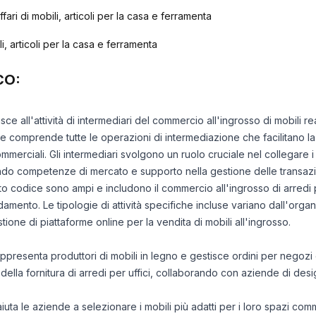
fari di mobili, articoli per la casa e ferramenta
i, articoli per la casa e ferramenta
CO:
isce all'attività di intermediari del commercio all'ingrosso di mobili re
 comprende tutte le operazioni di intermediazione che facilitano la v
commerciali. Gli intermediari svolgono un ruolo cruciale nel collegare i 
offrendo competenze di mercato e supporto nella gestione delle transazi
sto codice sono ampi e includono il commercio all'ingrosso di arredi pe
edamento. Le tipologie di attività specifiche incluse variano dall'org
tione di piattaforme online per la vendita di mobili all'ingrosso.
presenta produttori di mobili in legno e gestisce ordini per negozi
ella fornitura di arredi per uffici, collaborando con aziende di desig
uta le aziende a selezionare i mobili più adatti per i loro spazi comme