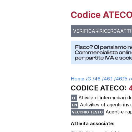
Codice ATECO 
VERIFICA
RICERCA
ATTI
Home /
G
/
46
/
46.1
/
46.15
/
CODICE ATECO:
4
Attività di intermediari 
IT
Activities of agents in
EN
Agenti e rap
VECCHIO TESTO
Attività associate: