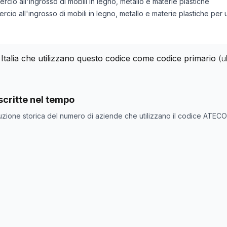
ercio all'ingrosso di mobili in legno, metallo e materie plastiche
ercio all'ingrosso di mobili in legno, metallo e materie plastiche per 
 Italia che utilizzano questo codice come codice primario
(u
nde con codice ATECO
46.15.01
come codice primario
critte nel tempo
one
Numero aziende
uzione storica del numero di aziende che utilizzano il codice ATEC
3140
3200
3204
3202
3404
3355
3347
3346