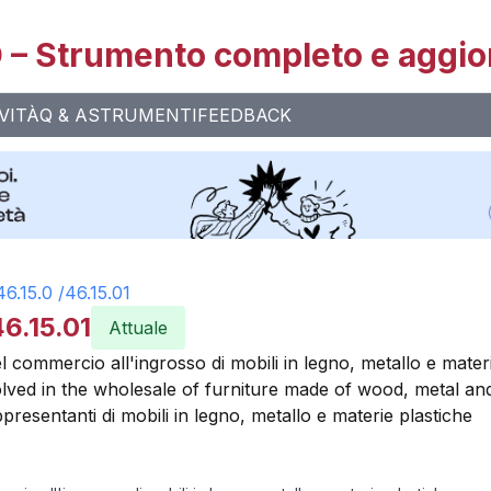
– Strumento completo e aggio
VITÀ
Q & A
STRUMENTI
FEEDBACK
46.15.0
/
46.15.01
6.15.01
Attuale
del commercio all'ingrosso di mobili in legno, metallo e mater
volved in the wholesale of furniture made of wood, metal and
presentanti di mobili in legno, metallo e materie plastiche