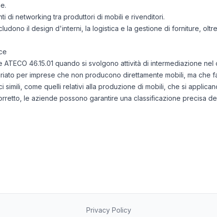
he.
di networking tra produttori di mobili e rivenditori.
cludono il design d'interni, la logistica e la gestione di forniture, olt
ce
dice ATECO 46.15.01 quando si svolgono attività di intermediazione nel
iato per imprese che non producono direttamente mobili, ma che faci
 simili, come quelli relativi alla produzione di mobili, che si applican
corretto, le aziende possono garantire una classificazione precisa del
Privacy Policy