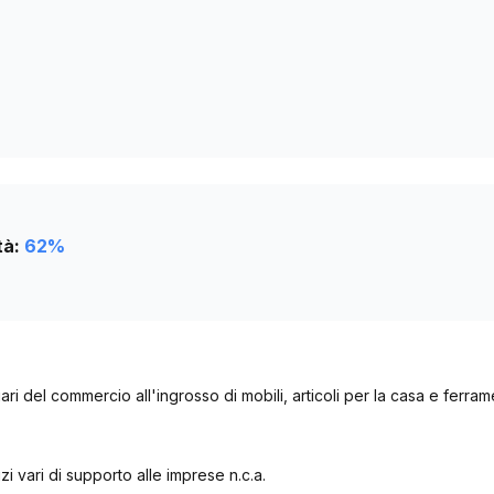
3339
3329
tà:
62
%
diari del commercio all'ingrosso di mobili, articoli per la casa e ferra
rvizi vari di supporto alle imprese n.c.a.