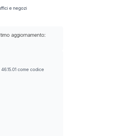
uffici e negozi
ltimo aggiornamento:
O
46.15.01
come codice