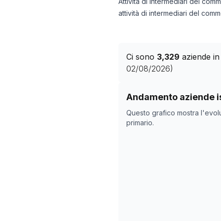
Attività di intermediari del comm
attività di intermediari del comm
Ci sono
3,329
aziende in
02/08/2026
)
Storico numero di azie
Andamento aziende is
Data rilevazi
Questo grafico mostra l'evol
28/04/2025
primario.
02/11/2025
06/12/2025
10/01/2026
13/02/2026
19/03/2026
22/04/2026
26/05/2026