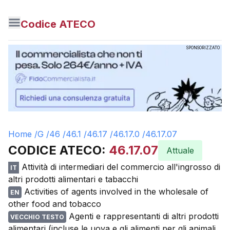
Codice ATECO
SPONSORIZZATO
Home /
G
/
46
/
46.1
/
46.17
/
46.17.0
/
46.17.07
CODICE ATECO:
46.17.07
Attuale
Attività di intermediari del commercio all'ingrosso di
IT
altri prodotti alimentari e tabacchi
Activities of agents involved in the wholesale of
EN
other food and tobacco
Agenti e rappresentanti di altri prodotti
VECCHIO TESTO
alimentari (incluse le uova e gli alimenti per gli animali