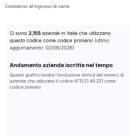
Commercio all'ingrosso di carne
Ci sono
2,155
aziende in Italia che utilizzano
questo codice come codice primario
(ultimo
aggiornamento:
02/08/2026
)
Storico numero di aziende con codice ATECO
46.32.1
c
Andamento aziende iscritte nel tempo
Data rilevazione
Numer
Questo grafico mostra l'evoluzione storica del numero di
28/04/2025
2203
aziende che utilizzano il codice ATECO
46.32.1
come
codice primario.
03/11/2025
2099
07/12/2025
2083
10/01/2026
2053
13/02/2026
2261
19/03/2026
2214
22/04/2026
2197
26/05/2026
2179