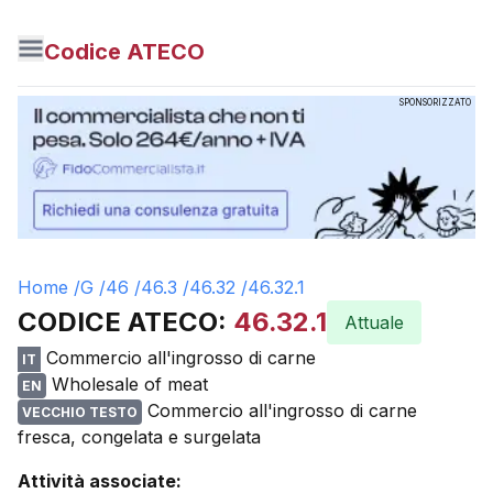
Codice ATECO
SPONSORIZZATO
Home /
G
/
46
/
46.3
/
46.32
/
46.32.1
CODICE ATECO:
46.32.1
Attuale
Commercio all'ingrosso di carne
IT
Wholesale of meat
EN
Commercio all'ingrosso di carne
VECCHIO TESTO
fresca, congelata e surgelata
Attività associate: