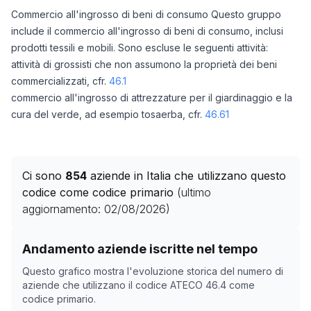
Commercio all'ingrosso di beni di consumo Questo gruppo
include il commercio all'ingrosso di beni di consumo, inclusi
prodotti tessili e mobili. Sono escluse le seguenti attività:
attività di grossisti che non assumono la proprietà dei beni
commercializzati, cfr.
46.1
commercio all'ingrosso di attrezzature per il giardinaggio e la
cura del verde, ad esempio tosaerba, cfr.
46.61
Ci sono
854
aziende in Italia che utilizzano questo
codice come codice primario
(ultimo
aggiornamento:
02/08/2026
)
Storico numero di aziende con codice ATECO
46.4
com
Andamento aziende iscritte nel tempo
Data rilevazione
Numero
Questo grafico mostra l'evoluzione storica del numero di
27/04/2025
570
aziende che utilizzano il codice ATECO
46.4
come
codice primario.
03/11/2025
536