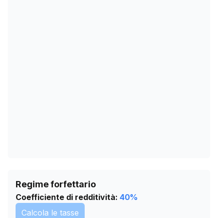
07/12/2025
533
10/01/2026
532
13/02/2026
916
19/03/2026
902
22/04/2026
902
26/05/2026
857
29/06/2026
854
02/08/2026
854
Regime forfettario
Coefficiente di redditività:
40
%
Calcola le tasse