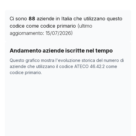
Ci sono
88
aziende in Italia che utilizzano questo
codice come codice primario
(ultimo
aggiornamento:
15/07/2026
)
Storico numero di aziende con codice ATECO
46.42.2
Andamento aziende iscritte nel tempo
Data rilevazione
Numer
Questo grafico mostra l'evoluzione storica del numero di
27/04/2025
87
aziende che utilizzano il codice ATECO
46.42.2
come
codice primario.
03/11/2025
80
07/12/2025
80
26/01/2026
96
01/03/2026
92
04/04/2026
92
08/05/2026
92
11/06/2026
91
15/07/2026
88