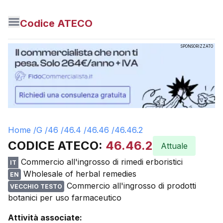
Codice ATECO
SPONSORIZZATO
Home /
G
/
46
/
46.4
/
46.46
/
46.46.2
CODICE ATECO:
46.46.2
Attuale
Commercio all'ingrosso di rimedi erboristici
IT
Wholesale of herbal remedies
EN
Commercio all'ingrosso di prodotti
VECCHIO TESTO
botanici per uso farmaceutico
Attività associate: