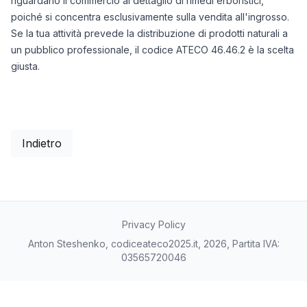
riguardano il commercio al dettaglio di rimedi erboristici,
poiché si concentra esclusivamente sulla vendita all'ingrosso.
Se la tua attività prevede la distribuzione di prodotti naturali a
un pubblico professionale, il codice ATECO 46.46.2 è la scelta
giusta.
Indietro
Privacy Policy
Anton Steshenko, codiceateco2025.it, 2026, Partita IVA:
03565720046