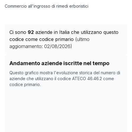
Commercio all'ingrosso di rimedi erboristici
Ci sono
92
aziende in Italia che utilizzano questo
codice come codice primario
(ultimo
aggiornamento:
02/08/2026
)
Storico numero di aziende con codice ATECO
46.46.2
Andamento aziende iscritte nel tempo
Data rilevazione
Numer
Questo grafico mostra l'evoluzione storica del numero di
27/04/2025
85
aziende che utilizzano il codice ATECO
46.46.2
come
codice primario.
03/11/2025
90
07/12/2025
90
10/01/2026
91
13/02/2026
92
19/03/2026
92
22/04/2026
93
26/05/2026
92