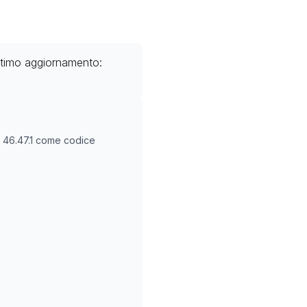
ltimo aggiornamento:
O
46.47.1
come codice