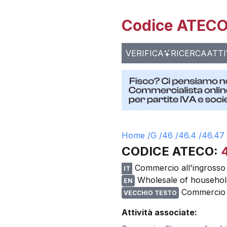
Codice ATECO 
VERIFICA
RICERCA
ATTI
Home /
G
/
46
/
46.4
/
46.47
CODICE ATECO:
4
Commercio all'ingrosso di
IT
Wholesale of household
EN
Commercio al
VECCHIO TESTO
Attività associate: