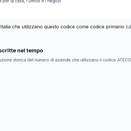
per la casa, l'ufficio e i negozi
 Italia che utilizzano questo codice come codice primario
(u
nde con codice ATECO
46.47.1
come codice primario
critte nel tempo
one
Numero aziende
uzione storica del numero di aziende che utilizzano il codice ATEC
4115
5348
5341
5334
5588
5454
5465
5426
5438