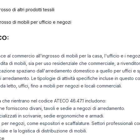
sso di altri prodotti tessili
osso di mobili per ufficio e negozi
CO:
isce al commercio all'ingrosso di mobili per la casa, l'ufficio e i n
endita di mobili, sia per uso residenziale che commerciale, a rivenditor
plicazione spaziano dall'arredamento domestico a quello per uffici e
arredamento. Le tipologie di attività specifiche incluse in questo co
a letto, uffici, fino a mobili per negozi e locali commerciali.
ità che rientrano nel codice ATECO 46.47.1 includono:
 che forniscono divani, tavoli e sedie a negozi di arredamento.
pecializzati in scrivanie, sedie ergonomiche e armadi.
di per negozi, come espositori e scaffalature. Settori professionali co
e e la logistica di distribuzione di mobili.
ce